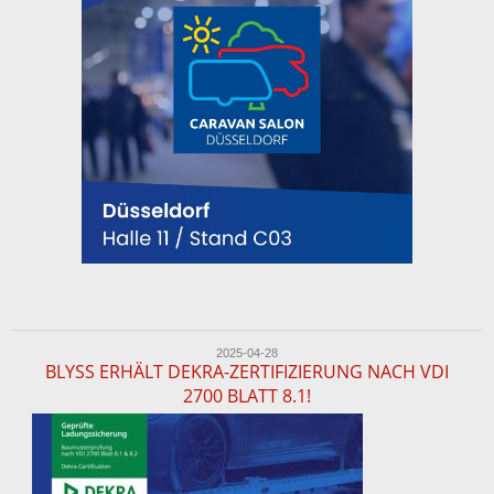
2025-04-28
BLYSS ERHÄLT DEKRA-ZERTIFIZIERUNG NACH VDI
2700 BLATT 8.1!