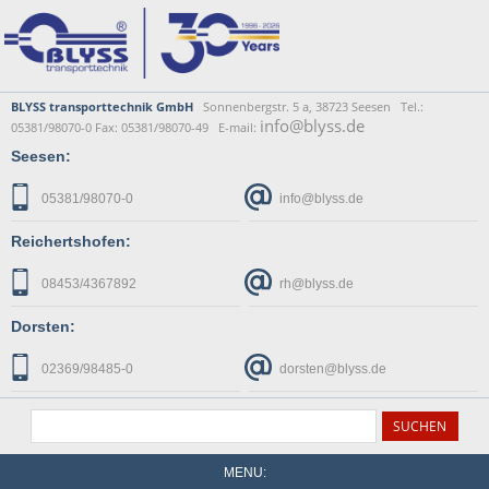
BLYSS transporttechnik GmbH
Sonnenbergstr. 5 a, 38723 Seesen Tel.:
info@blyss.de
05381/98070-0 Fax: 05381/98070-49 E-mail:
Seesen:
05381/98070-0
info@blyss.de
Reichertshofen:
08453/4367892
rh@blyss.de
Dorsten:
02369/98485-0
dorsten@blyss.de
MENU: