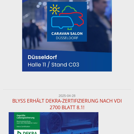
2025-04-28
BLYSS ERHÄLT DEKRA-ZERTIFIZIERUNG NACH VDI
2700 BLATT 8.1!