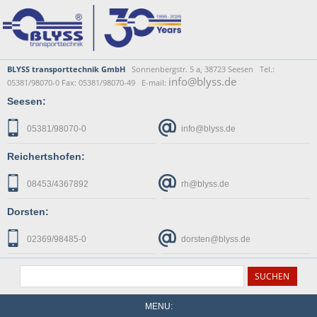
BLYSS transporttechnik GmbH
Sonnenbergstr. 5 a, 38723 Seesen Tel.:
info@blyss.de
05381/98070-0 Fax: 05381/98070-49 E-mail:
Seesen:
05381/98070-0
info@blyss.de
Reichertshofen:
08453/4367892
rh@blyss.de
Dorsten:
02369/98485-0
dorsten@blyss.de
MENU: