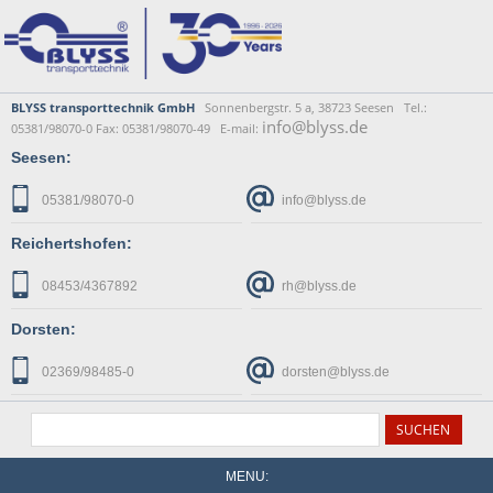
BLYSS transporttechnik GmbH
Sonnenbergstr. 5 a, 38723 Seesen Tel.:
info@blyss.de
05381/98070-0 Fax: 05381/98070-49 E-mail:
Seesen:
05381/98070-0
info@blyss.de
Reichertshofen:
08453/4367892
rh@blyss.de
Dorsten:
02369/98485-0
dorsten@blyss.de
MENU: