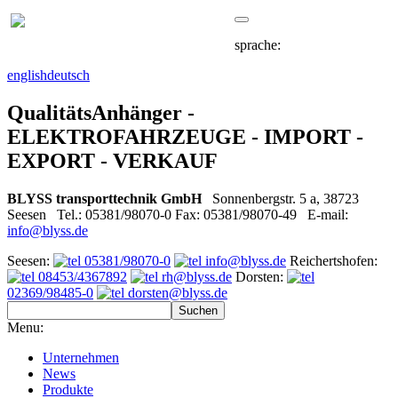
sprache:
english
deutsch
QualitätsAnhänger -
ELEKTROFAHRZEUGE - IMPORT -
EXPORT - VERKAUF
BLYSS transporttechnik GmbH
Sonnenbergstr. 5 a, 38723
Seesen Tel.: 05381/98070-0 Fax: 05381/98070-49 E-mail:
info@blyss.de
Seesen:
05381/98070-0
info@blyss.de
Reichertshofen:
08453/4367892
rh@blyss.de
Dorsten:
02369/98485-0
dorsten@blyss.de
Menu:
Unternehmen
News
Produkte