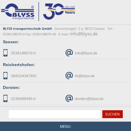
BLYSS transporttechnik GmbH
Sonnenbergstr. 5 a, 38723 Seesen Tel.:
info@blyss.de
05381/98070-0 Fax: 05381/98070-49 E-mail:
Seesen:
05381/98070-0
info@blyss.de
Reichertshofen:
08453/4367892
rh@blyss.de
Dorsten:
02369/98485-0
dorsten@blyss.de
MENU: