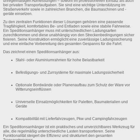
unregelmäßigen Abmessungen – sowohl im professionellen Einsatz als auch
bei privaten Transportaufgaben. Sie sind eine wichtige Unterstützung im
Straßenverkehr sowie in zahlreichen Branchen, die Baumaschinen und -
geräte einsetzen.
Zu den zentralen Funktionen dieser Lösungen gehören eine passende
Tragfähigkeit, komfortables Be- und Entladen sowie eine stabile Fahrweise.
Ein Speditionsanhänger muss mit unterschiedlichen Ladungsarten
zurechtkommen und diese unabhängig von den Streckenbedingungen sicher
fixieren. Seine Konstruktion ermöglicht eine zuverlässige Ladungssicherung
und eine einfache Vorbereitung des gesamten Gespanns für die Fahrt.
Das zeichnet einen Speditionsanhänger aus:
Stahl- oder Aluminiumrahmen
für hohe Belastbarkeit
Befestigungs- und Zurrsysteme
für maximale Ladungssicherheit
Optionale Bordwände oder Planenaufbau
zum Schutz der Ware vor
Witterungseinflüssen
Universelle Einsatzmöglichkeiten
für Paletten, Baumaterialien und
Geräte
Kompatibilität
mit Lieferfahrzeugen, Pkw und Campingfahrzeugen
Ein Speditionsanhänger ist ein praktisches und unverzichtbares Werkzeug für
alle, die regelmäßig unterschiedliche Lasten transportieren. Seine
Funktionalität steigert die Effizienz und strukturiert den gesamten
Transportprozess.