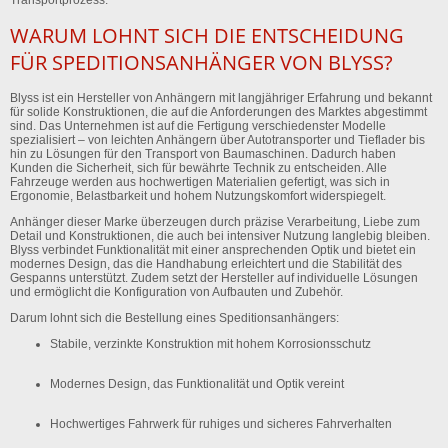
WARUM LOHNT SICH DIE ENTSCHEIDUNG
FÜR SPEDITIONSANHÄNGER VON BLYSS?
Blyss ist ein Hersteller von Anhängern mit langjähriger Erfahrung und bekannt
für solide Konstruktionen, die auf die Anforderungen des Marktes abgestimmt
sind. Das Unternehmen ist auf die Fertigung verschiedenster Modelle
spezialisiert – von leichten Anhängern über Autotransporter und Tieflader bis
hin zu Lösungen für den Transport von Baumaschinen. Dadurch haben
Kunden die Sicherheit, sich für bewährte Technik zu entscheiden. Alle
Fahrzeuge werden aus hochwertigen Materialien gefertigt, was sich in
Ergonomie, Belastbarkeit und hohem Nutzungskomfort widerspiegelt.
Anhänger dieser Marke überzeugen durch präzise Verarbeitung, Liebe zum
Detail und Konstruktionen, die auch bei intensiver Nutzung langlebig bleiben.
Blyss verbindet Funktionalität mit einer ansprechenden Optik und bietet ein
modernes Design, das die Handhabung erleichtert und die Stabilität des
Gespanns unterstützt. Zudem setzt der Hersteller auf individuelle Lösungen
und ermöglicht die Konfiguration von Aufbauten und Zubehör.
Darum lohnt sich die Bestellung eines Speditionsanhängers:
Stabile, verzinkte Konstruktion
mit hohem Korrosionsschutz
Modernes Design
, das Funktionalität und Optik vereint
Hochwertiges Fahrwerk
für ruhiges und sicheres Fahrverhalten