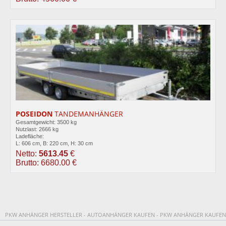
POSEIDON
TANDEMANHÄNGER
Gesamtgewicht: 3500 kg
Nutzlast: 2666 kg
Ladefläche:
L: 606 cm, B: 220 cm, H: 30 cm
Netto:
5613.45
€
Brutto: 6680.00 €
PKW ANHÄNGER HERSTELLER - AUTOANHÄNGER KAUFEN - PKW ANHÄNGER KAUFEN