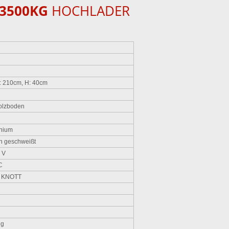
-3500KG
HOCHLADER
: 210cm, H: 40cm
Holzboden
nium
n geschweißt
2 V
C
r KNOTT
ng