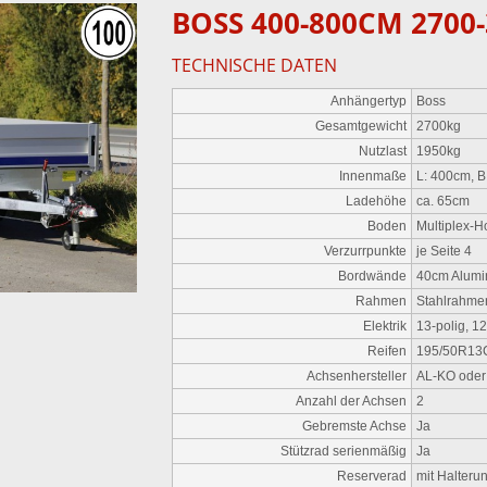
BOSS
400-800CM 2700
TECHNISCHE DATEN
Anhängertyp
Boss
Gesamtgewicht
2700kg
Nutzlast
1950kg
Innenmaße
L: 400cm, B
Ladehöhe
ca. 65cm
Boden
Multiplex-
Verzurrpunkte
je Seite 4
Bordwände
40cm Alumi
Rahmen
Stahlrahme
Elektrik
13-polig, 1
Reifen
195/50R13
Achsenhersteller
AL-KO ode
Anzahl der Achsen
2
Gebremste Achse
Ja
Stützrad serienmäßig
Ja
Reserverad
mit Halteru