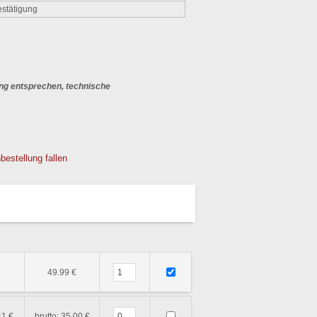
stätigung
ng entsprechen, technische
bestellung fallen
49.99 €
41 €
brutto: 35.00 €