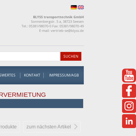
BLYSS transporttechnik GmbH
Sonnenbergstr. 5 a, 38723 Seesen
Tel.: 05381/98070-0 Fax: 05381/98070-49
E-mail:
vertrieb-se@blyss.de
SWERTES
KONTAKT
IMPRESSUM/AGB
RVERMIETUNG
Produkte
zum nächsten Artikel