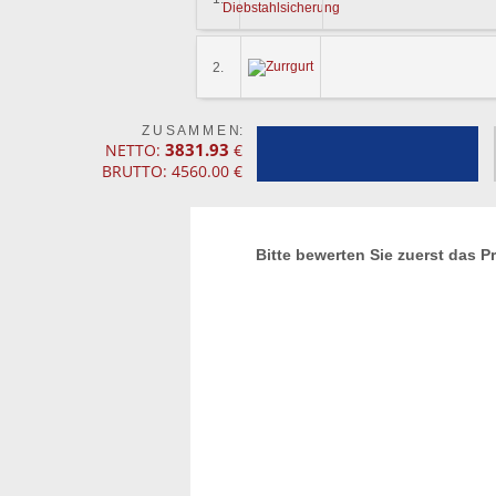
2.
Z U S A M M E N:
3831.93
NETTO:
€
BRUTTO: 4560.00 €
Bitte bewerten Sie zuerst das P