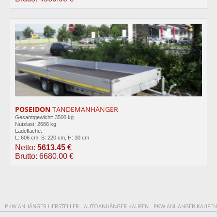
POSEIDON
TANDEMANHÄNGER
Gesamtgewicht: 3500 kg
Nutzlast: 2666 kg
Ladefläche:
L: 606 cm, B: 220 cm, H: 30 cm
Netto:
5613.45
€
Brutto: 6680.00 €
PKW ANHÄNGER HERSTELLER - AUTOANHÄNGER KAUFEN - PKW ANHÄNGER KAUFEN