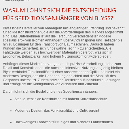
WARUM LOHNT SICH DIE ENTSCHEIDUNG
FÜR SPEDITIONSANHÄNGER VON BLYSS?
Blyss ist ein Hersteller von Anhängern mit langjähriger Erfahrung und bekannt
für solide Konstruktionen, die auf die Anforderungen des Marktes abgestimmt
sind. Das Unternehmen ist auf die Fertigung verschiedenster Modelle
spezialisiert – von leichten Anhängern über Autotransporter und Tieflader bis
hin zu Lösungen für den Transport von Baumaschinen. Dadurch haben
Kunden die Sicherheit, sich für bewährte Technik zu entscheiden. Alle
Fahrzeuge werden aus hochwertigen Materialien gefertigt, was sich in
Ergonomie, Belastbarkeit und hohem Nutzungskomfort widerspiegelt.
Anhänger dieser Marke überzeugen durch präzise Verarbeitung, Liebe zum
Detail und Konstruktionen, die auch bei intensiver Nutzung langlebig bleiben.
Blyss verbindet Funktionalität mit einer ansprechenden Optik und bietet ein
modernes Design, das die Handhabung erleichtert und die Stabilität des
Gespanns unterstützt. Zudem setzt der Hersteller auf individuelle Lösungen
und ermöglicht die Konfiguration von Aufbauten und Zubehör.
Darum lohnt sich die Bestellung eines Speditionsanhängers:
Stabile, verzinkte Konstruktion
mit hohem Korrosionsschutz
Modernes Design
, das Funktionalität und Optik vereint
Hochwertiges Fahrwerk
für ruhiges und sicheres Fahrverhalten