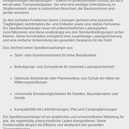
unregelmäßigen Abmessungen – sowohl im professionellen Einsatz als auch
bei privaten Transportaufgaben. Sie sind eine wichtige Unterstützung im
Straßenverkehr sowie in zahlreichen Branchen, die Baumaschinen und -
geräte einsetzen.
Zu den zentralen Funktionen dieser Lösungen gehören eine passende
Tragfähigkeit, komfortables Be- und Entladen sowie eine stabile Fahrweise.
Ein Speditionsanhänger muss mit unterschiedlichen Ladungsarten
zurechtkommen und diese unabhängig von den Streckenbedingungen sicher
fixieren. Seine Konstruktion ermöglicht eine zuverlässige Ladungssicherung
und eine einfache Vorbereitung des gesamten Gespanns für die Fahrt.
Das zeichnet einen Speditionsanhänger aus:
Stahl- oder Aluminiumrahmen
für hohe Belastbarkeit
Befestigungs- und Zurrsysteme
für maximale Ladungssicherheit
Optionale Bordwände oder Planenaufbau
zum Schutz der Ware vor
Witterungseinflüssen
Universelle Einsatzmöglichkeiten
für Paletten, Baumaterialien und
Geräte
Kompatibilität
mit Lieferfahrzeugen, Pkw und Campingfahrzeugen
Ein Speditionsanhänger ist ein praktisches und unverzichtbares Werkzeug für
alle, die regelmäßig unterschiedliche Lasten transportieren. Seine
Funktionalität steigert die Effizienz und strukturiert den gesamten
Transportprozess.