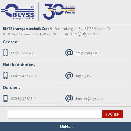
BLYSS transporttechnik GmbH
Sonnenbergstr. 5 a, 38723 Seesen Tel.:
info@blyss.de
05381/98070-0 Fax: 05381/98070-49 E-mail:
Seesen:
05381/98070-0
info@blyss.de
Reichertshofen:
08453/4367892
rh@blyss.de
Dorsten:
02369/98485-0
dorsten@blyss.de
MENU: