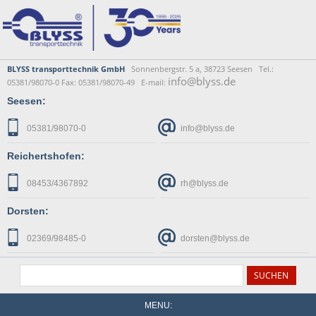
BLYSS transporttechnik GmbH
Sonnenbergstr. 5 a, 38723 Seesen Tel.:
info@blyss.de
05381/98070-0 Fax: 05381/98070-49 E-mail:
Seesen:
05381/98070-0
info@blyss.de
Reichertshofen:
08453/4367892
rh@blyss.de
Dorsten:
02369/98485-0
dorsten@blyss.de
MENU: