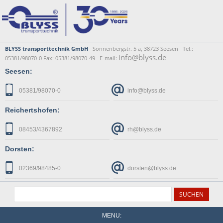
BLYSS transporttechnik GmbH
Sonnenbergstr. 5 a, 38723 Seesen Tel.:
info@blyss.de
05381/98070-0 Fax: 05381/98070-49 E-mail:
Seesen:
05381/98070-0
info@blyss.de
Reichertshofen:
08453/4367892
rh@blyss.de
Dorsten:
02369/98485-0
dorsten@blyss.de
MENU: