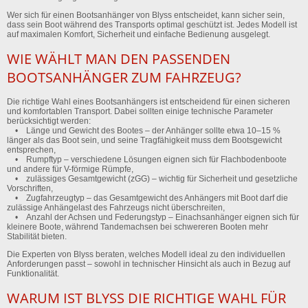
Wer sich für einen Bootsanhänger von Blyss entscheidet, kann sicher sein,
dass sein Boot während des Transports optimal geschützt ist. Jedes Modell ist
auf maximalen Komfort, Sicherheit und einfache Bedienung ausgelegt.
WIE WÄHLT MAN DEN PASSENDEN
BOOTSANHÄNGER ZUM FAHRZEUG?
Die richtige Wahl eines Bootsanhängers ist entscheidend für einen sicheren
und komfortablen Transport. Dabei sollten einige technische Parameter
berücksichtigt werden:
• Länge und Gewicht des Bootes – der Anhänger sollte etwa 10–15 %
länger als das Boot sein, und seine Tragfähigkeit muss dem Bootsgewicht
entsprechen,
• Rumpftyp – verschiedene Lösungen eignen sich für Flachbodenboote
und andere für V-förmige Rümpfe,
• zulässiges Gesamtgewicht (zGG) – wichtig für Sicherheit und gesetzliche
Vorschriften,
• Zugfahrzeugtyp – das Gesamtgewicht des Anhängers mit Boot darf die
zulässige Anhängelast des Fahrzeugs nicht überschreiten,
• Anzahl der Achsen und Federungstyp – Einachsanhänger eignen sich für
kleinere Boote, während Tandemachsen bei schwereren Booten mehr
Stabilität bieten.
Die Experten von Blyss beraten, welches Modell ideal zu den individuellen
Anforderungen passt – sowohl in technischer Hinsicht als auch in Bezug auf
Funktionalität.
WARUM IST BLYSS DIE RICHTIGE WAHL FÜR