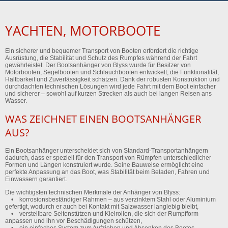
YACHTEN, MOTORBOOTE
Ein sicherer und bequemer Transport von Booten erfordert die richtige
Ausrüstung, die Stabilität und Schutz des Rumpfes während der Fahrt
gewährleistet. Der Bootsanhänger von Blyss wurde für Besitzer von
Motorbooten, Segelbooten und Schlauchbooten entwickelt, die Funktionalität,
Haltbarkeit und Zuverlässigkeit schätzen. Dank der robusten Konstruktion und
durchdachten technischen Lösungen wird jede Fahrt mit dem Boot einfacher
und sicherer – sowohl auf kurzen Strecken als auch bei langen Reisen ans
Wasser.
WAS ZEICHNET EINEN BOOTSANHÄNGER
AUS?
Ein Bootsanhänger unterscheidet sich von Standard-Transportanhängern
dadurch, dass er speziell für den Transport von Rümpfen unterschiedlicher
Formen und Längen konstruiert wurde. Seine Bauweise ermöglicht eine
perfekte Anpassung an das Boot, was Stabilität beim Beladen, Fahren und
Einwassern garantiert.
Die wichtigsten technischen Merkmale der Anhänger von Blyss:
• korrosionsbeständiger Rahmen – aus verzinktem Stahl oder Aluminium
gefertigt, wodurch er auch bei Kontakt mit Salzwasser langlebig bleibt,
• verstellbare Seitenstützen und Kielrollen, die sich der Rumpfform
anpassen und ihn vor Beschädigungen schützen,
• ein einfaches System zum Aufziehen und Absenken des Bootes –