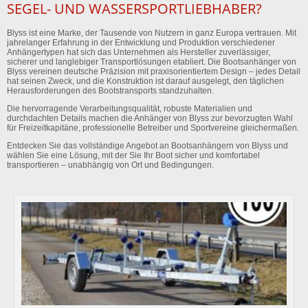
SEGEL- UND WASSERSPORTLIEBHABER?
Blyss ist eine Marke, der Tausende von Nutzern in ganz Europa vertrauen. Mit
jahrelanger Erfahrung in der Entwicklung und Produktion verschiedener
Anhängertypen hat sich das Unternehmen als Hersteller zuverlässiger,
sicherer und langlebiger Transportlösungen etabliert. Die Bootsanhänger von
Blyss vereinen deutsche Präzision mit praxisorientiertem Design – jedes Detail
hat seinen Zweck, und die Konstruktion ist darauf ausgelegt, den täglichen
Herausforderungen des Bootstransports standzuhalten.
Die hervorragende Verarbeitungsqualität, robuste Materialien und
durchdachten Details machen die Anhänger von Blyss zur bevorzugten Wahl
für Freizeitkapitäne, professionelle Betreiber und Sportvereine gleichermaßen.
Entdecken Sie das vollständige Angebot an Bootsanhängern von Blyss und
wählen Sie eine Lösung, mit der Sie Ihr Boot sicher und komfortabel
transportieren – unabhängig von Ort und Bedingungen.