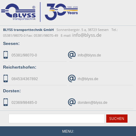
BLYSS transporttechnik GmbH
Sonnenbergstr. 5 a, 38723 Seesen Tel.:
info@blyss.de
05381/98070-0 Fax: 05381/98070-49 E-mail:
Seesen:
05381/98070-0
info@blyss.de
Reichertshofen:
08453/4367892
rh@blyss.de
Dorsten:
02369/98485-0
dorsten@blyss.de
MENU: