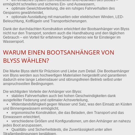
ermöglicht schnelles und sicheres Ein- und Auswassern,
• optimale Gewichtsverteilung, die ein ruhiges Fahrverhalten des
Gespanns gewährleistet,
• optionale Ausstattung mit manuellen oder elektrischen Winden, LED-
Beleuchtung, Kotflügeln und Transportsicherungen.
Dank der durchdachten Konstruktion erleichtert der Bootsanhänger von Blyss
nicht nur den Transport, sondern auch die Handhabung und den täglichen
Gebrauch – ein Vorteil für erfahrene Segler ebenso wie für Einsteiger im
Wassersport.
WARUM EINEN BOOTSANHÄNGER VON
BLYSS WÄHLEN?
Die Marke Blyss steht für Präzision und Liebe zum Detail. Die Bootsanhänger
von Blyss werden aus hochwertigen Materialien hergestellt und garantieren
dadurch eine lange Lebensdauer und störungsfreien Betrieb selbst unter
anspruchsvollen Bedingungen.
Die wichtigsten Vorteile der Anhänger von Blyss:
• stabiles Fahrverhalten auch bei hohen Geschwindigkeiten dank
ausgefeilter Federung und optimaler Achsverteilung,
• Widerstandsfähigkeit gegen Wasser und Salz, was den Einsatz an Küsten
und Binnengewässern ermöglicht,
• ergonomische Konstruktion, die das Beladen, den Transport und das
Einwassern erleichtert,
• verschiedene Größen und Konfigurationen, um den Anhänger an nahezu
jedes Boot anzupassen,
• Qualitäts- und Sicherheitstests, die Zuverlässigkeit unter allen
Straßenbedingungen bestätigen.