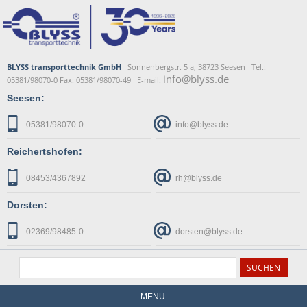
BLYSS transporttechnik GmbH
Sonnenbergstr. 5 a, 38723 Seesen Tel.:
info@blyss.de
05381/98070-0 Fax: 05381/98070-49 E-mail:
Seesen:
05381/98070-0
info@blyss.de
Reichertshofen:
08453/4367892
rh@blyss.de
Dorsten:
02369/98485-0
dorsten@blyss.de
MENU: