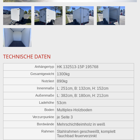
TECHNISCHE DATEN
Anhängertyp
HK 132513-15P 195768
Gesamtgewicht
1300kg
Nutzlast
890kg
Innenmaße
L: 251cm, B: 132cm, H: 152cm
Außenmaße
L: 382cm, B: 180cm, H: 212cm
Ladehöhe
53cm
Boden
Multiplex-Holzboden
Verzurrpunkte
je Seite 3
Bordwände
Mehrschichtleimholz in weiß
Rahmen
Stahlrahmen geschweißt, komplett
Tauchbad feuerverzinkt