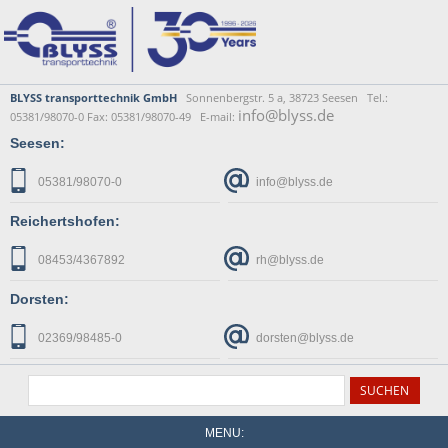
BLYSS transporttechnik GmbH
Sonnenbergstr. 5 a, 38723 Seesen Tel.:
info@blyss.de
05381/98070-0 Fax: 05381/98070-49 E-mail:
Seesen:
05381/98070-0
info@blyss.de
Reichertshofen:
08453/4367892
rh@blyss.de
Dorsten:
02369/98485-0
dorsten@blyss.de
MENU: