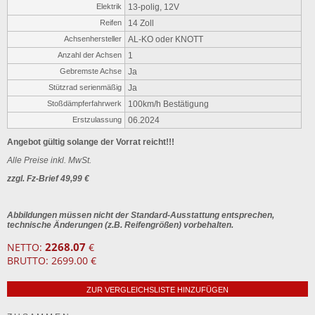
Elektrik
13-polig, 12V
Reifen
14 Zoll
Achsenhersteller
AL-KO oder KNOTT
Anzahl der Achsen
1
Gebremste Achse
Ja
Stützrad serienmäßig
Ja
Stoßdämpferfahrwerk
100km/h Bestätigung
Erstzulassung
06.2024
Angebot gültig solange der Vorrat reicht!!!
Alle Preise inkl. MwSt.
zzgl. Fz-Brief 49,99 €
Abbildungen müssen nicht der Standard-Ausstattung entsprechen,
technische Änderungen (z.B. Reifengrößen) vorbehalten.
2268.07
NETTO:
€
BRUTTO: 2699.00 €
ZUR VERGLEICHSLISTE HINZUFÜGEN