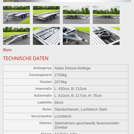
Blyss
TECHNISCHE DATEN
Anhängertyp
Adam Deluxe Alufelge
Gesamtgewicht
2700kg
Nutzlast
2074kg
Innenmaße
L: 450cm, B: 210cm
Außenmaße
L: 610cm, B: 217cm, H: 76cm
Ladehöhe
66cm
Boden
Standschienen, Lochblech Stahl
Verzurrpunkte
Lochblech
Rahmen
Stahlrahmen geschweißt, feuerverzinkt+
Zinnklar
Elektrik