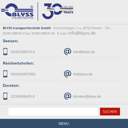
BLYSS transporttechnik GmbH
Sonnenbergstr. 5 a, 38723 Seesen Tel.:
info@blyss.de
05381/98070-0 Fax: 05381/98070-49 E-mail:
Seesen:
05381/98070-0
info@blyss.de
Reichertshofen:
08453/4367892
rh@blyss.de
Dorsten:
02369/98485-0
dorsten@blyss.de
MENU: