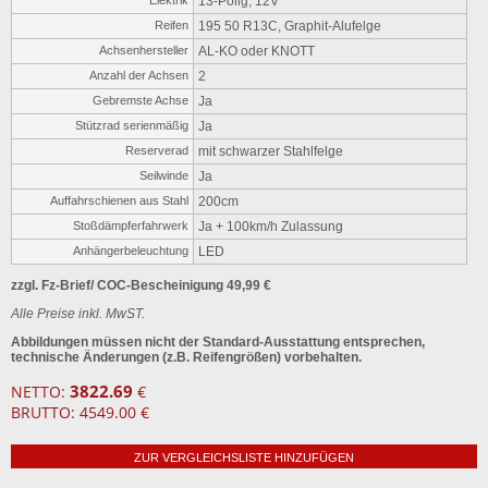
13-Polig, 12V
Reifen
195 50 R13C, Graphit-Alufelge
Achsenhersteller
AL-KO oder KNOTT
Anzahl der Achsen
2
Gebremste Achse
Ja
Stützrad serienmäßig
Ja
Reserverad
mit schwarzer Stahlfelge
Seilwinde
Ja
Auffahrschienen aus Stahl
200cm
Stoßdämpferfahrwerk
Ja + 100km/h Zulassung
Anhängerbeleuchtung
LED
zzgl. Fz-Brief/ COC-Bescheinigung 49,99 €
Alle Preise inkl. MwST.
Abbildungen müssen nicht der Standard-Ausstattung entsprechen,
technische Änderungen (z.B. Reifengrößen) vorbehalten.
3822.69
NETTO:
€
BRUTTO: 4549.00 €
ZUR VERGLEICHSLISTE HINZUFÜGEN