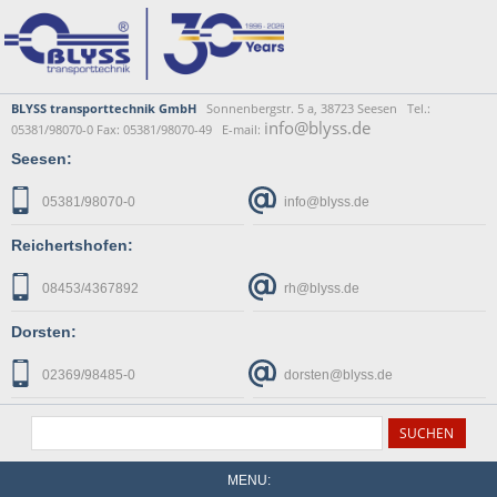
BLYSS transporttechnik GmbH
Sonnenbergstr. 5 a, 38723 Seesen Tel.:
info@blyss.de
05381/98070-0 Fax: 05381/98070-49 E-mail:
Seesen:
05381/98070-0
info@blyss.de
Reichertshofen:
08453/4367892
rh@blyss.de
Dorsten:
02369/98485-0
dorsten@blyss.de
MENU: