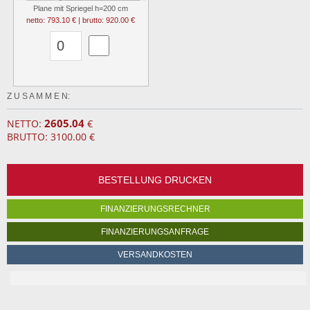
Plane mit Spriegel h=200 cm
netto: 793.10 € | brutto: 920.00 €
Z U S A M M E N:
2605.04
NETTO:
€
BRUTTO: 3100.00 €
BESTELLUNG DRUCKEN
FINANZIERUNGSRECHNER
FINANZIERUNGSANFRAGE
VERSANDKOSTEN