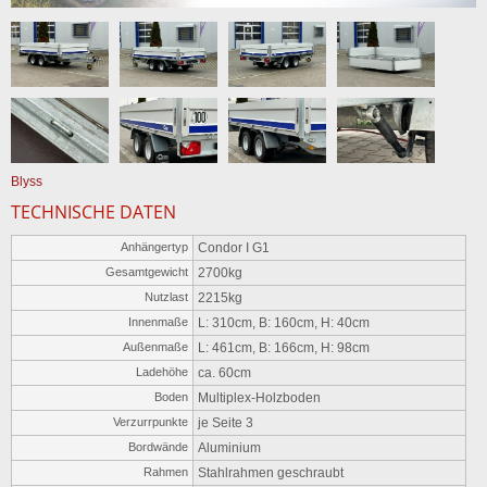
Blyss
TECHNISCHE DATEN
Anhängertyp
Condor I G1
Gesamtgewicht
2700kg
Nutzlast
2215kg
Innenmaße
L: 310cm, B: 160cm, H: 40cm
Außenmaße
L: 461cm, B: 166cm, H: 98cm
Ladehöhe
ca. 60cm
Boden
Multiplex-Holzboden
Verzurrpunkte
je Seite 3
Bordwände
Aluminium
Rahmen
Stahlrahmen geschraubt