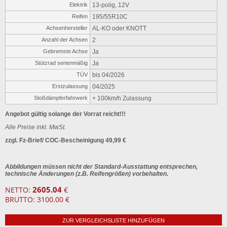
Elektrik
13-polig, 12V
Reifen
195/55R10C
Achsenhersteller
AL-KO oder KNOTT
Anzahl der Achsen
2
Gebremste Achse
Ja
Stützrad serienmäßig
Ja
TÜV
bis 04/2026
Erstzulassung
04/2025
Stoßdämpferfahrwerk
+ 100km/h Zulassung
Angebot gültig solange der Vorrat reicht!!!
Alle Preise inkl. MwSt.
zzgl. Fz-Brief/ COC-Bescheinigung 49,99 €
Abbildungen müssen nicht der Standard-Ausstattung entsprechen,
technische Änderungen (z.B. Reifengrößen) vorbehalten.
2605.04
NETTO:
€
BRUTTO: 3100.00 €
ZUR VERGLEICHSLISTE HINZUFÜGEN