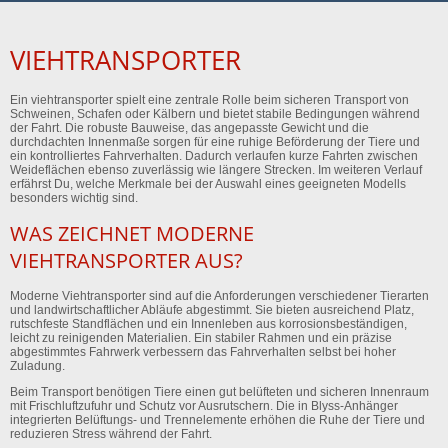
VIEHTRANSPORTER
Ein viehtransporter spielt eine zentrale Rolle beim sicheren Transport von
Schweinen, Schafen oder Kälbern und bietet stabile Bedingungen während
der Fahrt. Die robuste Bauweise, das angepasste Gewicht und die
durchdachten Innenmaße sorgen für eine ruhige Beförderung der Tiere und
ein kontrolliertes Fahrverhalten. Dadurch verlaufen kurze Fahrten zwischen
Weideflächen ebenso zuverlässig wie längere Strecken. Im weiteren Verlauf
erfährst Du, welche Merkmale bei der Auswahl eines geeigneten Modells
besonders wichtig sind.
WAS ZEICHNET MODERNE
VIEHTRANSPORTER AUS?
Moderne Viehtransporter sind auf die Anforderungen verschiedener Tierarten
und landwirtschaftlicher Abläufe abgestimmt. Sie bieten ausreichend Platz,
rutschfeste Standflächen und ein Innenleben aus korrosionsbeständigen,
leicht zu reinigenden Materialien. Ein stabiler Rahmen und ein präzise
abgestimmtes Fahrwerk verbessern das Fahrverhalten selbst bei hoher
Zuladung.
Beim Transport benötigen Tiere einen gut belüfteten und sicheren Innenraum
mit Frischluftzufuhr und Schutz vor Ausrutschern. Die in Blyss-Anhänger
integrierten Belüftungs- und Trennelemente erhöhen die Ruhe der Tiere und
reduzieren Stress während der Fahrt.