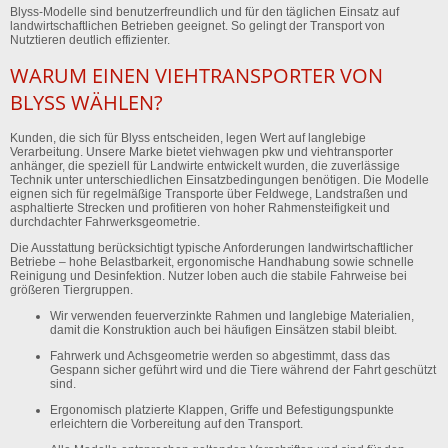
Blyss-Modelle sind benutzerfreundlich und für den täglichen Einsatz auf
landwirtschaftlichen Betrieben geeignet. So gelingt der Transport von
Nutztieren deutlich effizienter.
WARUM EINEN VIEHTRANSPORTER VON
BLYSS WÄHLEN?
Kunden, die sich für Blyss entscheiden, legen Wert auf langlebige
Verarbeitung. Unsere Marke bietet viehwagen pkw und viehtransporter
anhänger, die speziell für Landwirte entwickelt wurden, die zuverlässige
Technik unter unterschiedlichen Einsatzbedingungen benötigen. Die Modelle
eignen sich für regelmäßige Transporte über Feldwege, Landstraßen und
asphaltierte Strecken und profitieren von hoher Rahmensteifigkeit und
durchdachter Fahrwerksgeometrie.
Die Ausstattung berücksichtigt typische Anforderungen landwirtschaftlicher
Betriebe – hohe Belastbarkeit, ergonomische Handhabung sowie schnelle
Reinigung und Desinfektion. Nutzer loben auch die stabile Fahrweise bei
größeren Tiergruppen.
Wir verwenden feuerverzinkte Rahmen und langlebige Materialien,
damit die Konstruktion auch bei häufigen Einsätzen stabil bleibt.
Fahrwerk und Achsgeometrie werden so abgestimmt, dass das
Gespann sicher geführt wird und die Tiere während der Fahrt geschützt
sind.
Ergonomisch platzierte Klappen, Griffe und Befestigungspunkte
erleichtern die Vorbereitung auf den Transport.