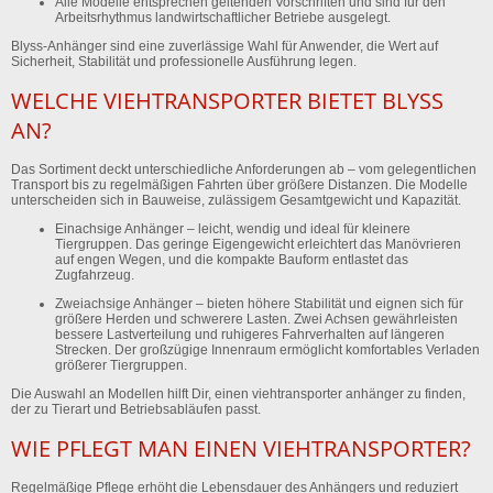
Alle Modelle entsprechen geltenden Vorschriften und sind für den
Arbeitsrhythmus landwirtschaftlicher Betriebe ausgelegt.
Blyss-Anhänger sind eine zuverlässige Wahl für Anwender, die Wert auf
Sicherheit, Stabilität und professionelle Ausführung legen.
WELCHE VIEHTRANSPORTER BIETET BLYSS
AN?
Das Sortiment deckt unterschiedliche Anforderungen ab – vom gelegentlichen
Transport bis zu regelmäßigen Fahrten über größere Distanzen. Die Modelle
unterscheiden sich in Bauweise, zulässigem Gesamtgewicht und Kapazität.
Einachsige Anhänger
– leicht, wendig und ideal für kleinere
Tiergruppen. Das geringe Eigengewicht erleichtert das Manövrieren
auf engen Wegen, und die kompakte Bauform entlastet das
Zugfahrzeug.
Zweiachsige Anhänger
– bieten höhere Stabilität und eignen sich für
größere Herden und schwerere Lasten. Zwei Achsen gewährleisten
bessere Lastverteilung und ruhigeres Fahrverhalten auf längeren
Strecken. Der großzügige Innenraum ermöglicht komfortables Verladen
größerer Tiergruppen.
Die Auswahl an Modellen hilft Dir, einen viehtransporter anhänger zu finden,
der zu Tierart und Betriebsabläufen passt.
WIE PFLEGT MAN EINEN VIEHTRANSPORTER?
Regelmäßige Pflege erhöht die Lebensdauer des Anhängers und reduziert