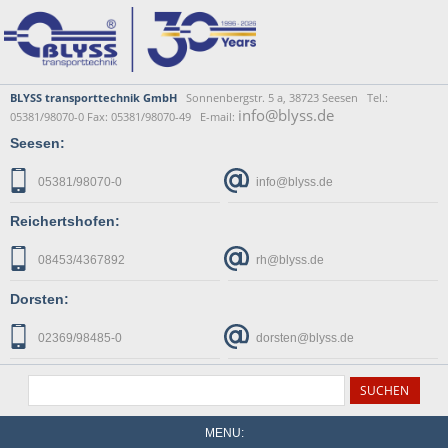
BLYSS transporttechnik GmbH
Sonnenbergstr. 5 a, 38723 Seesen Tel.:
info@blyss.de
05381/98070-0 Fax: 05381/98070-49 E-mail:
Seesen:
05381/98070-0
info@blyss.de
Reichertshofen:
08453/4367892
rh@blyss.de
Dorsten:
02369/98485-0
dorsten@blyss.de
MENU: