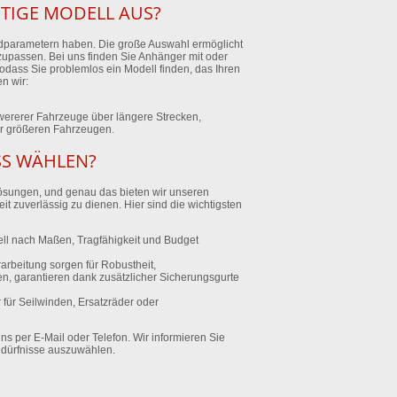
TIGE MODELL AUS?
dparametern haben. Die große Auswahl ermöglicht
upassen. Bei uns finden Sie Anhänger mit oder
dass Sie problemlos ein Modell finden, das Ihren
n wir:
wererer Fahrzeuge über längere Strecken,
er größeren Fahrzeugen.
SS WÄHLEN?
ösungen, und genau das bieten wir unseren
it zuverlässig zu dienen. Hier sind die wichtigsten
uell nach Maßen, Tragfähigkeit und Budget
arbeitung sorgen für Robustheit,
den, garantieren dank zusätzlicher Sicherungsgurte
 für Seilwinden, Ersatzräder oder
 per E-Mail oder Telefon. Wir informieren Sie
edürfnisse auszuwählen.