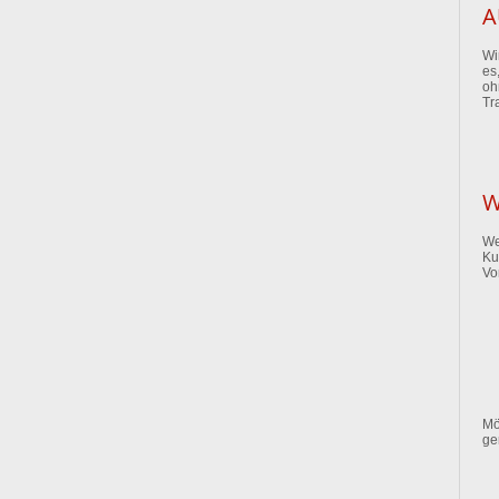
A
Wi
es
oh
Tr
W
We
Ku
Vo
Mö
ge