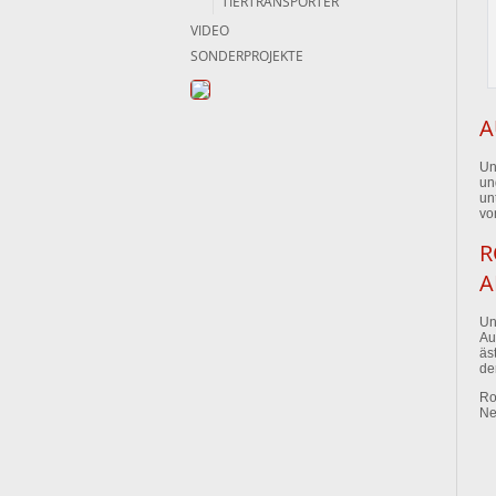
TIERTRANSPORTER
VIDEO
SONDERPROJEKTE
A
Un
un
un
vo
R
A
Un
Au
äs
de
Ro
Ne