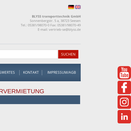
BLYSS transporttechnik GmbH
Sonnenbergstr. 5 a, 38723 Seesen
Tel.: 05381/98070-0 Fax: 05381/98070-49
E-mail:
vertrieb-se@blyss.de
SWERTES
KONTAKT
IMPRESSUM/AGB
RVERMIETUNG