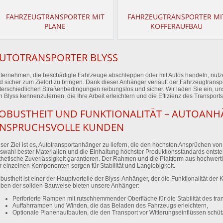
FAHRZEUGTRANSPORTER MIT
FAHRZEUGTRANSPORTER MI
PLANE
KOFFERAUFBAU
UTOTRANSPORTER BLYSS
ternehmen, die beschädigte Fahrzeuge abschleppen oder mit Autos handeln, nu
d sicher zum Zielort zu bringen. Dank dieser Anhänger verläuft der Fahrzeugtransp
terschiedlichen Straßenbedingungen reibungslos und sicher. Wir laden Sie ein, 
n Blyss kennenzulernen, die Ihre Arbeit erleichtern und die Effizienz des Transports
OBUSTHEIT UND FUNKTIONALITÄT – AUTOANH
NSPRUCHSVOLLE KUNDEN
ser Ziel ist es, Autotransportanhänger zu liefern, die den höchsten Ansprüchen v
swahl bester Materialien und die Einhaltung höchster Produktionsstandards ents
thetische Zuverlässigkeit garantieren. Der Rahmen und die Plattform aus hochwer
r einzelnen Komponenten sorgen für Stabilität und Langlebigkeit.
bustheit ist einer der Hauptvorteile der Blyss-Anhänger, der die Funktionalität der K
ben der soliden Bauweise bieten unsere Anhänger:
Perforierte Rampen mit rutschhemmender Oberfläche für die Stabilität des tra
Auffahrrampen und Winden, die das Beladen des Fahrzeugs erleichtern,
Optionale Planenaufbauten, die den Transport vor Witterungseinflüssen schüt