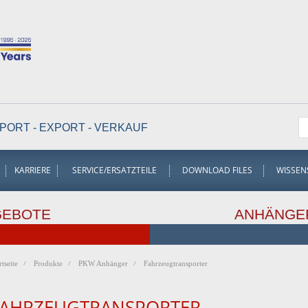
PORT - EXPORT - VERKAUF
KARRIERE
SERVICE/ERSATZTEILE
DOWNLOAD FILES
WISSEN
GEBOTE
ANHÄNGE
rtseite
Produkte
PKW Anhänger
Fahrzeugtransporter
FAHRZEUGTRANSPORTER