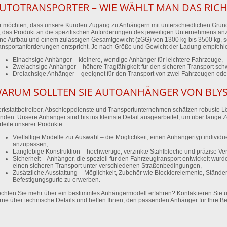
UTOTRANSPORTER – WIE WÄHLT MAN DAS RICH
r möchten, dass unsere Kunden Zugang zu Anhängern mit unterschiedlichen Grun
, das Produkt an die spezifischen Anforderungen des jeweiligen Unternehmens anz
ne Aufbau und einem zulässigen Gesamtgewicht (zGG) von 1300 kg bis 3500 kg, so
ansportanforderungen entspricht. Je nach Größe und Gewicht der Ladung empfehle
Einachsige Anhänger – kleinere, wendige Anhänger für leichtere Fahrzeuge,
Zweiachsige Anhänger – höhere Tragfähigkeit für den sicheren Transport sch
Dreiachsige Anhänger – geeignet für den Transport von zwei Fahrzeugen od
ARUM SOLLTEN SIE AUTOANHÄNGER VON BLY
rkstattbetreiber, Abschleppdienste und Transportunternehmen schätzen robuste L
nden. Unsere Anhänger sind bis ins kleinste Detail ausgearbeitet, um über lange Ze
rteile unserer Produkte:
Vielfältige Modelle zur Auswahl – die Möglichkeit, einen Anhängertyp individ
anzupassen,
Langlebige Konstruktion – hochwertige, verzinkte Stahlbleche und präzise Ver
Sicherheit – Anhänger, die speziell für den Fahrzeugtransport entwickelt wur
einen sicheren Transport unter verschiedenen Straßenbedingungen,
Zusätzliche Ausstattung – Möglichkeit, Zubehör wie Blockierelemente, Ständer
Befestigungsgurte zu erwerben.
chten Sie mehr über ein bestimmtes Anhängermodell erfahren? Kontaktieren Sie uns
rne über technische Details und helfen Ihnen, den passenden Anhänger für Ihre B