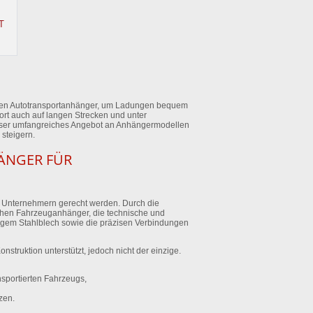
T
tzen Autotransportanhänger, um Ladungen bequem
ort auch auf langen Strecken und unter
unser umfangreiches Angebot an Anhängermodellen
 steigern.
ÄNGER FÜR
on Unternehmern gerecht werden. Durch die
tehen Fahrzeuganhänger, die technische und
tigem Stahlblech sowie die präzisen Verbindungen
onstruktion unterstützt, jedoch nicht der einzige.
nsportierten Fahrzeugs,
zen.