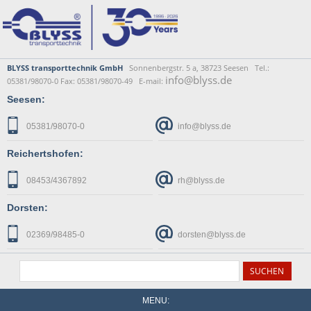
BLYSS transporttechnik GmbH
Sonnenbergstr. 5 a, 38723 Seesen Tel.:
info@blyss.de
05381/98070-0 Fax: 05381/98070-49 E-mail:
Seesen:
05381/98070-0
info@blyss.de
Reichertshofen:
08453/4367892
rh@blyss.de
Dorsten:
02369/98485-0
dorsten@blyss.de
MENU: