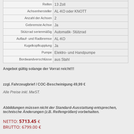
Reifen
13 Zoll
Achsenhersteller
AL-KO oder KNOTT
Anzahl der Achsen
2
Gebremste Achse
Ja
Stützrad serienmäßig
Automatik- Stützrad
Auflauf- und Radbremse
AL-KO
Kugelkopfkupplung
Ja
Pumpe
Elektro- und Handpumpe
Bordwandverschlüsse
aus Stahl
Angebot gültig solange der Vorrat reicht!!!
zzgl. Fahrzeugbrief / COC-Bescheinigung 49,99 €
Alle Preise inkl. MwST.
Abbildungen müssen nicht der Standard-Ausstattung entsprechen,
technische Änderungen (z.B. Reifengrößen) vorbehalten.
5713.45
NETTO:
€
BRUTTO: 6799.00 €