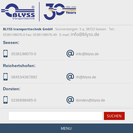
BLYSS transporttechnik GmbH
Sonnenbergstr. 5 a, 38723 Seesen Tel.:
info@blyss.de
05381/98070-0 Fax: 05381/98070-49 E-mail:
Seesen:
05381/98070-0
info@blyss.de
Reichertshofen:
08453/4367892
rh@blyss.de
Dorsten:
02369/98485-0
dorsten@blyss.de
MENU: