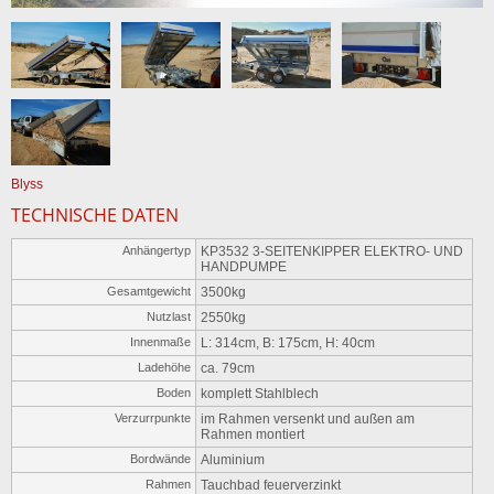
Blyss
TECHNISCHE DATEN
Anhängertyp
KP3532 3-SEITENKIPPER ELEKTRO- UND
HANDPUMPE
Gesamtgewicht
3500kg
Nutzlast
2550kg
Innenmaße
L: 314cm, B: 175cm, H: 40cm
Ladehöhe
ca. 79cm
Boden
komplett Stahlblech
Verzurrpunkte
im Rahmen versenkt und außen am
Rahmen montiert
Bordwände
Aluminium
Rahmen
Tauchbad feuerverzinkt