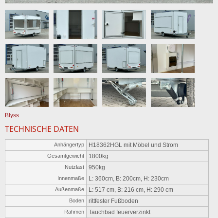
Blyss
TECHNISCHE DATEN
Anhängertyp
H18362HGL mit Möbel und Strom
Gesamtgewicht
1800kg
Nutzlast
950kg
Innenmaße
L: 360cm, B: 200cm, H: 230cm
Außenmaße
L: 517 cm, B: 216 cm, H: 290 cm
Boden
rittfester Fußboden
Rahmen
Tauchbad feuerverzinkt