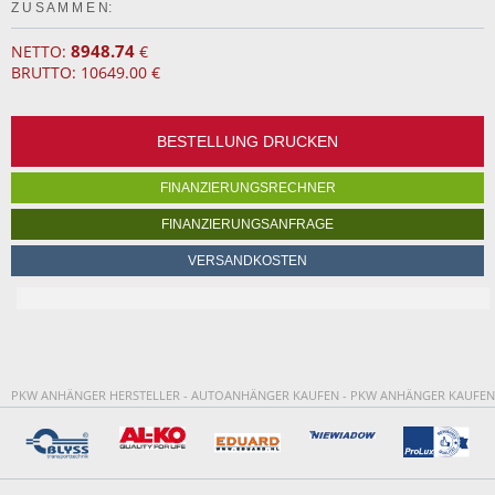
Z U S A M M E N:
8948.74
NETTO:
€
BRUTTO: 10649.00 €
BESTELLUNG DRUCKEN
FINANZIERUNGSRECHNER
FINANZIERUNGSANFRAGE
VERSANDKOSTEN
PKW ANHÄNGER HERSTELLER - AUTOANHÄNGER KAUFEN - PKW ANHÄNGER KAUFEN