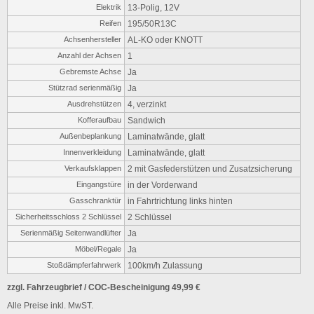
Elektrik
13-Polig, 12V
Reifen
195/50R13C
Achsenhersteller
AL-KO oder KNOTT
Anzahl der Achsen
1
Gebremste Achse
Ja
Stützrad serienmäßig
Ja
Ausdrehstützen
4, verzinkt
Kofferaufbau
Sandwich
Außenbeplankung
Laminatwände, glatt
Innenverkleidung
Laminatwände, glatt
Verkaufsklappen
2 mit Gasfederstützen und Zusatzsicherung
Eingangstüre
in der Vorderwand
Gasschranktür
in Fahrtrichtung links hinten
Sicherheitsschloss 2 Schlüssel
2 Schlüssel
Serienmäßig Seitenwandlüfter
Ja
Möbel/Regale
Ja
Stoßdämpferfahrwerk
100km/h Zulassung
zzgl. Fahrzeugbrief / COC-Bescheinigung 49,99 €
Alle Preise inkl. MwST.