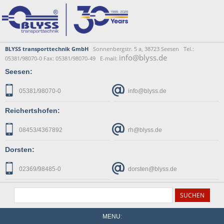
BLYSS transporttechnik GmbH
Sonnenbergstr. 5 a, 38723 Seesen Tel.:
info@blyss.de
05381/98070-0 Fax: 05381/98070-49 E-mail:
Seesen:
05381/98070-0
info@blyss.de
Reichertshofen:
08453/4367892
rh@blyss.de
Dorsten:
02369/98485-0
dorsten@blyss.de
MENU: