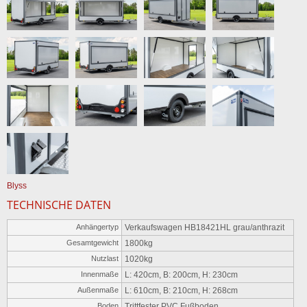
Blyss
TECHNISCHE DATEN
Anhängertyp
Verkaufswagen HB18421HL grau/anthrazit
Gesamtgewicht
1800kg
Nutzlast
1020kg
Innenmaße
L: 420cm, B: 200cm, H: 230cm
Außenmaße
L: 610cm, B: 210cm, H: 268cm
Boden
Trittfester PVC Fußboden