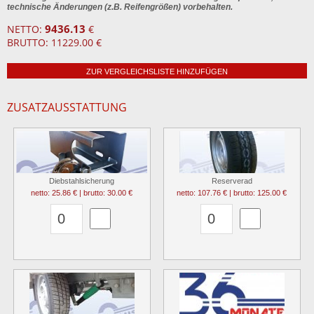
technische Änderungen (z.B. Reifengrößen) vorbehalten.
9436.13
NETTO:
€
BRUTTO: 11229.00 €
ZUR VERGLEICHSLISTE HINZUFÜGEN
ZUSATZAUSSTATTUNG
Diebstahlsicherung
Reserverad
netto: 25.86 € | brutto: 30.00 €
netto: 107.76 € | brutto: 125.00 €