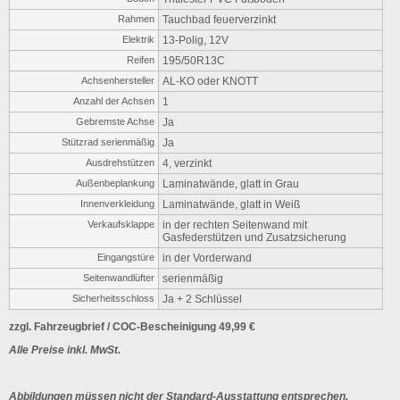
Rahmen
Tauchbad feuerverzinkt
Elektrik
13-Polig, 12V
Reifen
195/50R13C
Achsenhersteller
AL-KO oder KNOTT
Anzahl der Achsen
1
Gebremste Achse
Ja
Stützrad serienmäßig
Ja
Ausdrehstützen
4, verzinkt
Außenbeplankung
Laminatwände, glatt in Grau
Innenverkleidung
Laminatwände, glatt in Weiß
Verkaufsklappe
in der rechten Seitenwand mit
Gasfederstützen und Zusatzsicherung
Eingangstüre
in der Vorderwand
Seitenwandlüfter
serienmäßig
Sicherheitsschloss
Ja + 2 Schlüssel
zzgl. Fahrzeugbrief / COC-Bescheinigung 49,99 €
Alle Preise inkl. MwSt.
Abbildungen müssen nicht der Standard-Ausstattung entsprechen,