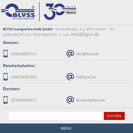
BLYSS transporttechnik GmbH
Sonnenbergstr. 5 a, 38723 Seesen Tel.:
info@blyss.de
05381/98070-0 Fax: 05381/98070-49 E-mail:
Seesen:
05381/98070-0
info@blyss.de
Reichertshofen:
08453/4367892
rh@blyss.de
Dorsten:
02369/98485-0
dorsten@blyss.de
MENU: