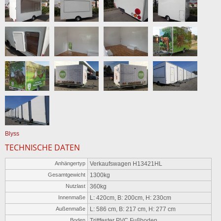
Blyss
TECHNISCHE DATEN
Anhängertyp
Verkaufswagen H13421HL
Gesamtgewicht
1300kg
Nutzlast
360kg
Innenmaße
L: 420cm, B: 200cm, H: 230cm
Außenmaße
L: 586 cm, B: 217 cm, H: 277 cm
Boden
Trittfester PVC Fußboden