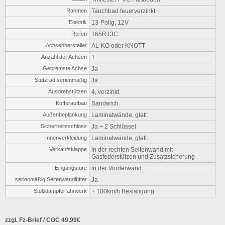
Rahmen
Tauchbad feuerverzinkt
Elektrik
13-Polig, 12V
Reifen
165R13C
Achsenhersteller
AL-KO oder KNOTT
Anzahl der Achsen
1
Gebremste Achse
Ja
Stützrad serienmäßig
Ja
Ausdrehstützen
4, verzinkt
Kofferaufbau
Sandwich
Außenbeplankung
Laminatwände, glatt
Sicherheitsschloss
Ja + 2 Schlüssel
Innenverkleidung
Laminatwände, glatt
Verkaufsklappe
in der rechten Seitenwand mit
Gasfederstützen und Zusatzsicherung
Eingangstüre
in der Vorderwand
serienmäßig Seitenwandlüfter
Ja
Stoßdämpferfahrwerk
+ 100km/h Bestätigung
zzgl. Fz-Brief / COC 49,99€