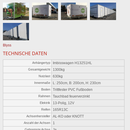
Blyss
TECHNISCHE DATEN
Anhängertyp
Imbisswagen H13251HL
Gesamtgewicht
1300kg
Nutzlast
630kg
Innenmaße
L: 250cm, B: 200cm, H: 230cm
Boden
Trittfester PVC Fußboden
Rahmen
Tauchbad feuerverzinkt
Elektrik
13-Polig, 12V
Reifen
165R13C
Achsenhersteller
AL-KO oder KNOTT
Anzahl der Achsen
1
Gebremste Achse
Ja