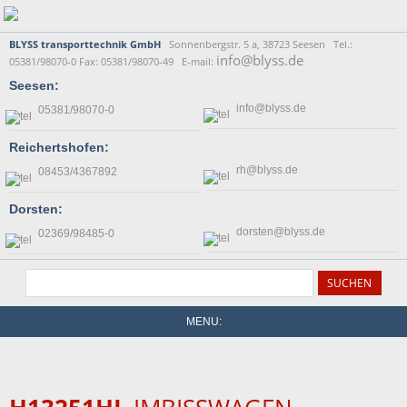
BLYSS transporttechnik GmbH
Sonnenbergstr. 5 a, 38723 Seesen Tel.:
info@blyss.de
05381/98070-0 Fax: 05381/98070-49 E-mail:
Seesen:
info@blyss.de
05381/98070-0
Reichertshofen:
rh@blyss.de
08453/4367892
Dorsten:
dorsten@blyss.de
02369/98485-0
MENU: