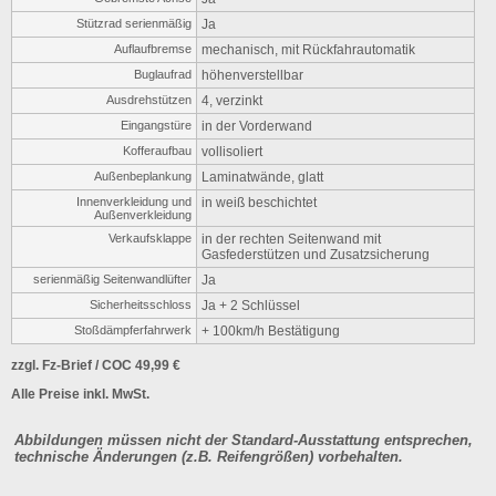
Stützrad serienmäßig
Ja
Auflaufbremse
mechanisch, mit Rückfahrautomatik
Buglaufrad
höhenverstellbar
Ausdrehstützen
4, verzinkt
Eingangstüre
in der Vorderwand
Kofferaufbau
vollisoliert
Außenbeplankung
Laminatwände, glatt
Innenverkleidung und
in weiß beschichtet
Außenverkleidung
Verkaufsklappe
in der rechten Seitenwand mit
Gasfederstützen und Zusatzsicherung
serienmäßig Seitenwandlüfter
Ja
Sicherheitsschloss
Ja + 2 Schlüssel
Stoßdämpferfahrwerk
+ 100km/h Bestätigung
zzgl. Fz-Brief / COC 49,99 €
Alle Preise inkl. MwSt.
Abbildungen müssen nicht der Standard-Ausstattung entsprechen,
technische Änderungen (z.B. Reifengrößen) vorbehalten.