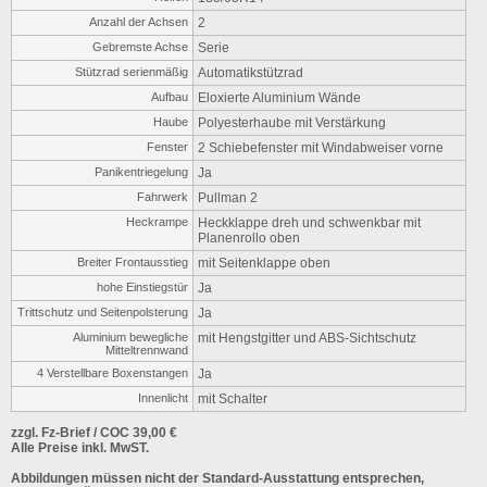
Anzahl der Achsen
2
Gebremste Achse
Serie
Stützrad serienmäßig
Automatikstützrad
Aufbau
Eloxierte Aluminium Wände
Haube
Polyesterhaube mit Verstärkung
Fenster
2 Schiebefenster mit Windabweiser vorne
Panikentriegelung
Ja
Fahrwerk
Pullman 2
Heckrampe
Heckklappe dreh und schwenkbar mit
Planenrollo oben
Breiter Frontausstieg
mit Seitenklappe oben
hohe Einstiegstür
Ja
Trittschutz und Seitenpolsterung
Ja
Aluminium bewegliche
mit Hengstgitter und ABS-Sichtschutz
Mitteltrennwand
4 Verstellbare Boxenstangen
Ja
Innenlicht
mit Schalter
zzgl. Fz-Brief / COC 39,00 €
Alle Preise inkl. MwST.
Abbildungen müssen nicht der Standard-Ausstattung entsprechen,