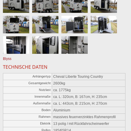
Blyss
TECHNISCHE DATEN
Anhängertyp
Cheval Liberte Touring Country
Gesamtgewicht
2600kg
Nutzlast
ca. 1775kg
Innenmaße
ca. L: 320cm, B: 167cm, H: 235cm
Außenmaße
ca. L: 443cm, B: 215cm, H: 270cm
Boden
Aluminium
Rahmen
massives feuerverzinktes Rahmenprofil
Elektrik
13 polig / mit Rückfahrscheinwerfer
Reifen
185/65R14