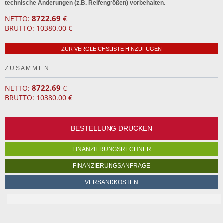
technische Änderungen (z.B. Reifengrößen) vorbehalten.
8722.69
NETTO:
€
BRUTTO: 10380.00 €
ZUR VERGLEICHSLISTE HINZUFÜGEN
Z U S A M M E N:
8722.69
NETTO:
€
BRUTTO: 10380.00 €
BESTELLUNG DRUCKEN
FINANZIERUNGSRECHNER
FINANZIERUNGSANFRAGE
VERSANDKOSTEN