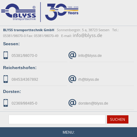
BLYSS transporttechnik GmbH
Sonnenbergstr. 5 a, 38723 Seesen Tel.:
info@blyss.de
05381/98070-0 Fax: 05381/98070-49 E-mail:
Seesen:
05381/98070-0
info@blyss.de
Reichertshofen:
08453/4367892
rh@blyss.de
Dorsten:
02369/98485-0
dorsten@blyss.de
MENU: