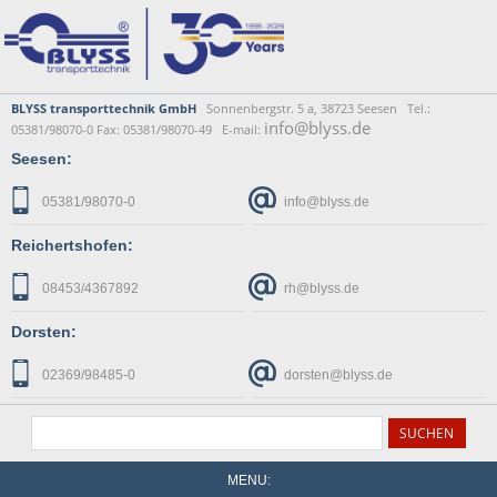
BLYSS transporttechnik GmbH
Sonnenbergstr. 5 a, 38723 Seesen Tel.:
info@blyss.de
05381/98070-0 Fax: 05381/98070-49 E-mail:
Seesen:
05381/98070-0
info@blyss.de
Reichertshofen:
08453/4367892
rh@blyss.de
Dorsten:
02369/98485-0
dorsten@blyss.de
MENU: