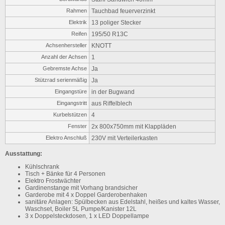
Rahmen
Tauchbad feuerverzinkt
Elektrik
13 poliger Stecker
Reifen
195/50 R13C
Achsenhersteller
KNOTT
Anzahl der Achsen
1
Gebremste Achse
Ja
Stützrad serienmäßig
Ja
Eingangstüre
in der Bugwand
Eingangstritt
aus Riffelblech
Kurbelstützen
4
Fenster
2x 800x750mm mit Klappläden
Elektro Anschluß
230V mit Verteilerkasten
Ausstattung:
Kühlschrank
Tisch + Bänke für 4 Personen
Elektro Frostwächter
Gardinenstange mit Vorhang brandsicher
Garderobe mit 4 x Doppel Garderobenhaken
sanitäre Anlagen: Spülbecken aus Edelstahl, heißes und kaltes Wasser,
Waschset, Boiler 5L Pumpe/Kanister 12L
3 x Doppelsteckdosen, 1 x LED Doppellampe