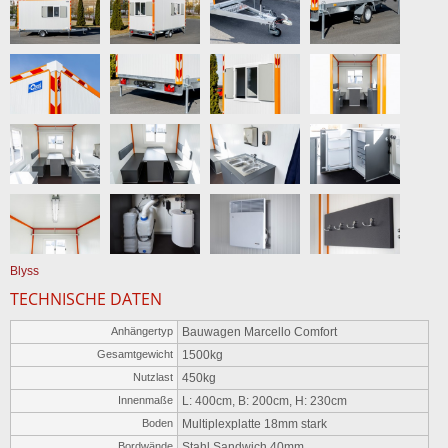
Blyss
TECHNISCHE DATEN
Anhängertyp
Bauwagen Marcello Comfort
Gesamtgewicht
1500kg
Nutzlast
450kg
Innenmaße
L: 400cm, B: 200cm, H: 230cm
Boden
Multiplexplatte 18mm stark
Bordwände
Stahl Sandwich 40mm