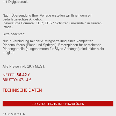
mit Digigtaldruck.
Nach Übersendung Ihrer Vorlage erstellen wir Ihnen gern ein
bedarfsgerechtes Angebot.
(bevorzugte Formate: CDR; EPS / Schriften umwandeln in Kurven;
Pfade)
Bitte beachten:
Nur in Verbindung mit der Auftragserteilung eines kompletten
Planenaufbaus (Plane und Spriegel). Ersatzplanen für bestehende
Planengestelle (ausgenommen für Blyss-Anhänger) sind leider nicht
möglich.
Alle Preise inkl. 19% MwST.
56.42
NETTO:
€
BRUTTO: 67.14 €
TECHNISCHE DATEN
ZUR VERGLEICHSLISTE HINZUFÜGEN
Z U S A M M E N: