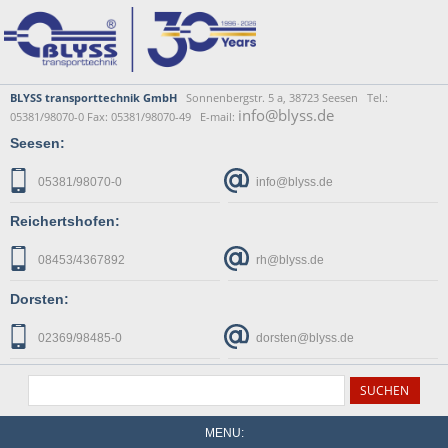
BLYSS transporttechnik GmbH
Sonnenbergstr. 5 a, 38723 Seesen Tel.:
info@blyss.de
05381/98070-0 Fax: 05381/98070-49 E-mail:
Seesen:
05381/98070-0
info@blyss.de
Reichertshofen:
08453/4367892
rh@blyss.de
Dorsten:
02369/98485-0
dorsten@blyss.de
MENU: