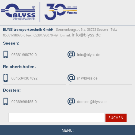
BLYSS transporttechnik GmbH
Sonnenbergstr. 5 a, 38723 Seesen Tel.:
info@blyss.de
05381/98070-0 Fax: 05381/98070-49 E-mail:
Seesen:
05381/98070-0
info@blyss.de
Reichertshofen:
08453/4367892
rh@blyss.de
Dorsten:
02369/98485-0
dorsten@blyss.de
MENU: