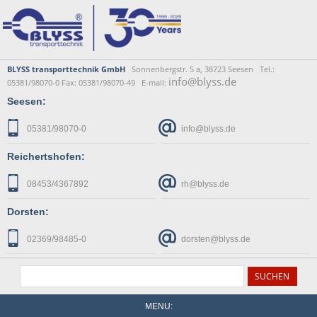
BLYSS transporttechnik GmbH
Sonnenbergstr. 5 a, 38723 Seesen Tel.:
info@blyss.de
05381/98070-0 Fax: 05381/98070-49 E-mail:
Seesen:
05381/98070-0
info@blyss.de
Reichertshofen:
08453/4367892
rh@blyss.de
Dorsten:
02369/98485-0
dorsten@blyss.de
MENU: