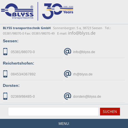
BLYSS transporttechnik GmbH
Sonnenbergstr. 5 a, 38723 Seesen Tel.:
info@blyss.de
05381/98070-0 Fax: 05381/98070-49 E-mail:
Seesen:
05381/98070-0
info@blyss.de
Reichertshofen:
08453/4367892
rh@blyss.de
Dorsten:
02369/98485-0
dorsten@blyss.de
MENU: