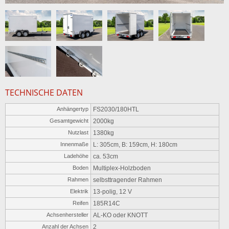
TECHNISCHE DATEN
Anhängertyp
FS2030/180HTL
Gesamtgewicht
2000kg
Nutzlast
1380kg
Innenmaße
L: 305cm, B: 159cm, H: 180cm
Ladehöhe
ca. 53cm
Boden
Multiplex-Holzboden
Rahmen
selbsttragender Rahmen
Elektrik
13-polig, 12 V
Reifen
185R14C
Achsenhersteller
AL-KO oder KNOTT
Anzahl der Achsen
2