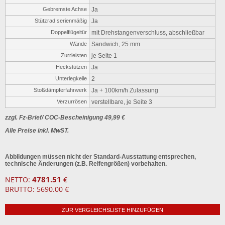
Gebremste Achse
Ja
Stützrad serienmäßig
Ja
Doppelflügeltür
mit Drehstangenverschluss, abschließbar
Wände
Sandwich, 25 mm
Zurrleisten
je Seite 1
Heckstützen
Ja
Unterlegkeile
2
Stoßdämpferfahrwerk
Ja + 100km/h Zulassung
Verzurrösen
verstellbare, je Seite 3
zzgl. Fz-Brief/ COC-Bescheinigung 49,99 €
Alle Preise inkl. MwST.
Abbildungen müssen nicht der Standard-Ausstattung entsprechen,
technische Änderungen (z.B. Reifengrößen) vorbehalten.
4781.51
NETTO:
€
BRUTTO: 5690.00 €
ZUR VERGLEICHSLISTE HINZUFÜGEN