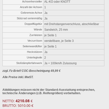
Achsenhersteller
AL-KO oder KNOTT
Anzahl der Achsen
1
Gebremste Achse
Ja
Stützrad serienmäßig
Ja
Doppelflügeltür
mit Drehstangenverschluss, abschließbar
Wände
Sandwich, 25 mm
Zurrleisten
je Seite 1
Verzurrösen
verstellbare, je Seite 3
Seitenwandlüfter
je Seite 1
Heckstützen
Ja
Unterlegkeile
2
Stoßdämpferfahrwerk
Ja + 100km/h Zulassung
zzgl. Fz-Brief/ COC-Bescheinigung 49,99 €
Alle Preise inkl. MwST.
Abbildungen müssen nicht der Standard-Ausstattung entsprechen,
technische Änderungen (z.B. Reifengrößen) vorbehalten.
4210.08
NETTO:
€
BRUTTO: 5010.00 €