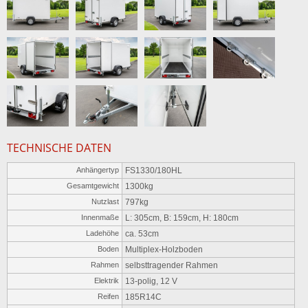
TECHNISCHE DATEN
Anhängertyp
FS1330/180HL
Gesamtgewicht
1300kg
Nutzlast
797kg
Innenmaße
L: 305cm, B: 159cm, H: 180cm
Ladehöhe
ca. 53cm
Boden
Multiplex-Holzboden
Rahmen
selbsttragender Rahmen
Elektrik
13-polig, 12 V
Reifen
185R14C