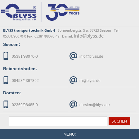
BLYSS transporttechnik GmbH
Sonnenbergstr. 5 a, 38723 Seesen Tel.:
info@blyss.de
05381/98070-0 Fax: 05381/98070-49 E-mail:
Seesen:
05381/98070-0
info@blyss.de
Reichertshofen:
08453/4367892
rh@blyss.de
Dorsten:
02369/98485-0
dorsten@blyss.de
MENU: