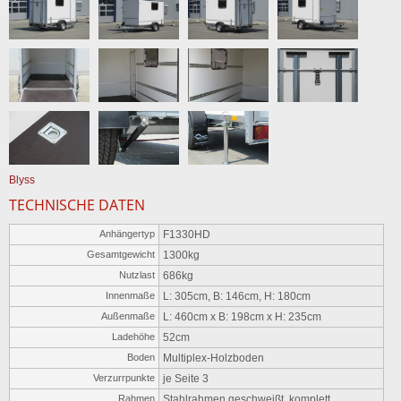
Blyss
TECHNISCHE DATEN
Anhängertyp
F1330HD
Gesamtgewicht
1300kg
Nutzlast
686kg
Innenmaße
L: 305cm, B: 146cm, H: 180cm
Außenmaße
L: 460cm x B: 198cm x H: 235cm
Ladehöhe
52cm
Boden
Multiplex-Holzboden
Verzurrpunkte
je Seite 3
Rahmen
Stahlrahmen geschweißt, komplett