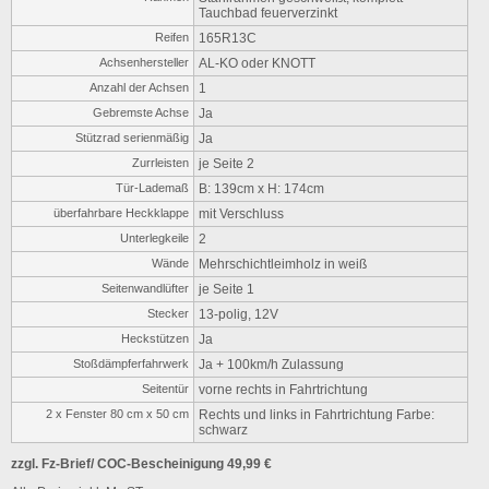
Tauchbad feuerverzinkt
Reifen
165R13C
Achsenhersteller
AL-KO oder KNOTT
Anzahl der Achsen
1
Gebremste Achse
Ja
Stützrad serienmäßig
Ja
Zurrleisten
je Seite 2
Tür-Lademaß
B: 139cm x H: 174cm
überfahrbare Heckklappe
mit Verschluss
Unterlegkeile
2
Wände
Mehrschichtleimholz in weiß
Seitenwandlüfter
je Seite 1
Stecker
13-polig, 12V
Heckstützen
Ja
Stoßdämpferfahrwerk
Ja + 100km/h Zulassung
Seitentür
vorne rechts in Fahrtrichtung
2 x Fenster 80 cm x 50 cm
Rechts und links in Fahrtrichtung Farbe:
schwarz
zzgl. Fz-Brief/ COC-Bescheinigung 49,99 €