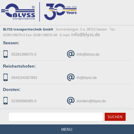
BLYSS transporttechnik GmbH
Sonnenbergstr. 5 a, 38723 Seesen Tel.:
info@blyss.de
05381/98070-0 Fax: 05381/98070-49 E-mail:
Seesen:
05381/98070-0
info@blyss.de
Reichertshofen:
08453/4367892
rh@blyss.de
Dorsten:
02369/98485-0
dorsten@blyss.de
MENU: