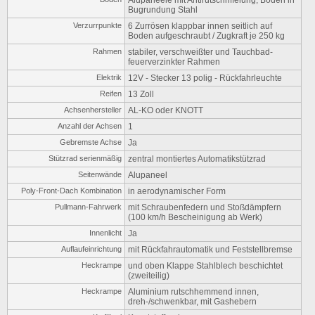
Bugrundung Stahl
Verzurrpunkte
6 Zurrösen klappbar innen seitlich auf
Boden aufgeschraubt / Zugkraft je 250 kg
Rahmen
stabiler, verschweißter und Tauchbad-
feuerverzinkter Rahmen
Elektrik
12V - Stecker 13 polig - Rückfahrleuchte
Reifen
13 Zoll
Achsenhersteller
AL-KO oder KNOTT
Anzahl der Achsen
1
Gebremste Achse
Ja
Stützrad serienmäßig
zentral montiertes Automatikstützrad
Seitenwände
Alupaneel
Poly-Front-Dach Kombination
in aerodynamischer Form
Pullmann-Fahrwerk
mit Schraubenfedern und Stoßdämpfern
(100 km/h Bescheinigung ab Werk)
Innenlicht
Ja
Auflaufeinrichtung
mit Rückfahrautomatik und Feststellbremse
Heckrampe
und oben Klappe Stahlblech beschichtet
(zweiteilig)
Heckrampe
Aluminium rutschhemmend innen,
dreh-/schwenkbar, mit Gashebern