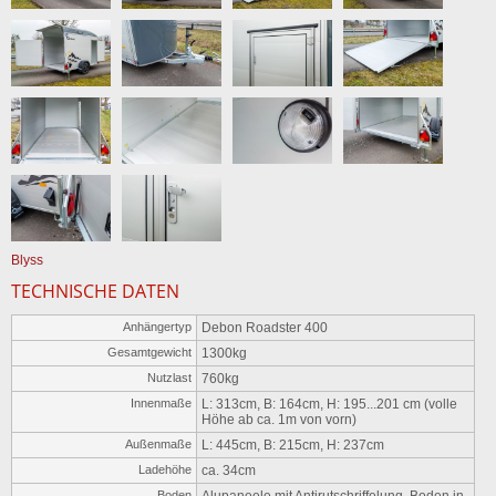
Blyss
TECHNISCHE DATEN
Anhängertyp
Debon Roadster 400
Gesamtgewicht
1300kg
Nutzlast
760kg
Innenmaße
L: 313cm, B: 164cm, H: 195...201 cm (volle
Höhe ab ca. 1m von vorn)
Außenmaße
L: 445cm, B: 215cm, H: 237cm
Ladehöhe
ca. 34cm
Boden
Alupaneele mit Antirutschriffelung, Boden in