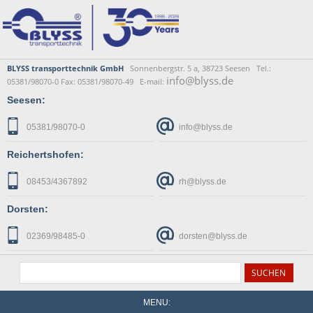
BLYSS transporttechnik GmbH
Sonnenbergstr. 5 a, 38723 Seesen Tel.:
info@blyss.de
05381/98070-0 Fax: 05381/98070-49 E-mail:
Seesen:
05381/98070-0
info@blyss.de
Reichertshofen:
08453/4367892
rh@blyss.de
Dorsten:
02369/98485-0
dorsten@blyss.de
MENU: