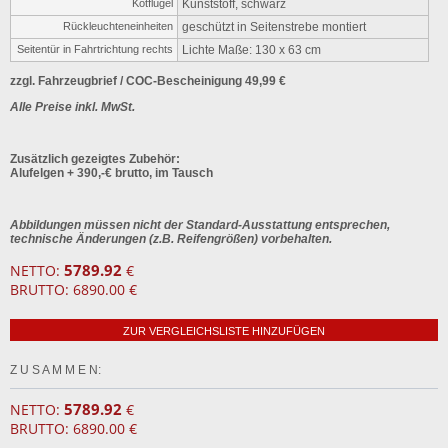
Kotflügel
Kunststoff, schwarz
Rückleuchteneinheiten
geschützt in Seitenstrebe montiert
Seitentür in Fahrtrichtung rechts
Lichte Maße: 130 x 63 cm
zzgl.
Fahrzeugbrief
/ COC-Bescheinigung 49,99 €
Alle Preise inkl. MwSt.
Zusätzlich gezeigtes Zubehör:
Alufelgen + 390,-€ brutto, im Tausch
Abbildungen müssen nicht der Standard-Ausstattung entsprechen,
technische Änderungen (z.B. Reifengrößen) vorbehalten.
5789.92
NETTO:
€
BRUTTO: 6890.00 €
ZUR VERGLEICHSLISTE HINZUFÜGEN
Z U S A M M E N:
5789.92
NETTO:
€
BRUTTO: 6890.00 €