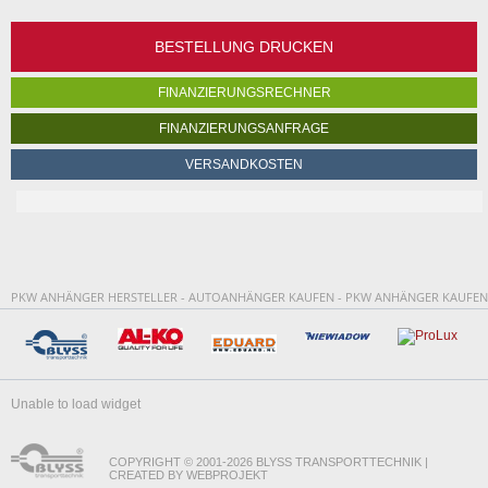
BESTELLUNG DRUCKEN
FINANZIERUNGSRECHNER
FINANZIERUNGSANFRAGE
VERSANDKOSTEN
PKW ANHÄNGER HERSTELLER - AUTOANHÄNGER KAUFEN - PKW ANHÄNGER KAUFEN
Unable to load widget
COPYRIGHT © 2001-2026 BLYSS TRANSPORTTECHNIK |
CREATED BY WEBPROJEKT