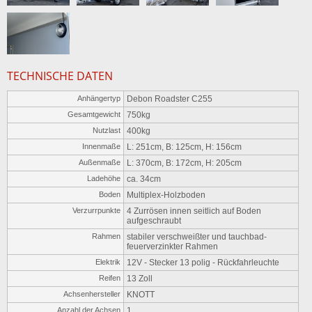
TECHNISCHE DATEN
Anhängertyp
Debon Roadster C255
Gesamtgewicht
750kg
Nutzlast
400kg
Innenmaße
L: 251cm, B: 125cm, H: 156cm
Außenmaße
L: 370cm, B: 172cm, H: 205cm
Ladehöhe
ca. 34cm
Boden
Multiplex-Holzboden
Verzurrpunkte
4 Zurrösen innen seitlich auf Boden
aufgeschraubt
Rahmen
stabiler verschweißter und tauchbad-
feuerverzinkter Rahmen
Elektrik
12V - Stecker 13 polig - Rückfahrleuchte
Reifen
13 Zoll
Achsenhersteller
KNOTT
Anzahl der Achsen
1