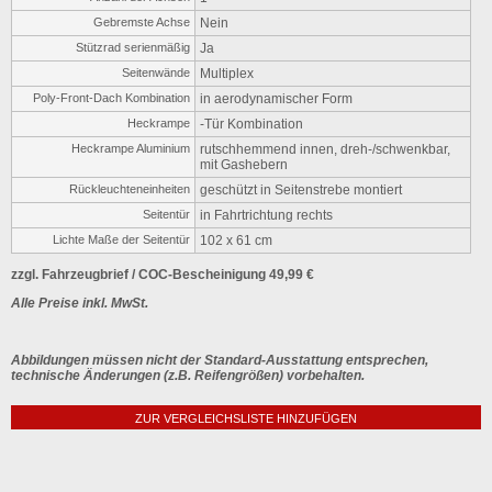
Gebremste Achse
Nein
Stützrad serienmäßig
Ja
Seitenwände
Multiplex
Poly-Front-Dach Kombination
in aerodynamischer Form
Heckrampe
-Tür Kombination
Heckrampe Aluminium
rutschhemmend innen, dreh-/schwenkbar,
mit Gashebern
Rückleuchteneinheiten
geschützt in Seitenstrebe montiert
Seitentür
in Fahrtrichtung rechts
Lichte Maße der Seitentür
102 x 61 cm
zzgl. Fahrzeugbrief / COC-Bescheinigung 49,99 €
Alle Preise inkl. MwSt.
Abbildungen müssen nicht der Standard-Ausstattung entsprechen,
technische Änderungen (z.B. Reifengrößen) vorbehalten.
ZUR VERGLEICHSLISTE HINZUFÜGEN