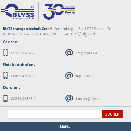
BLYSS transporttechnik GmbH
Sonnenbergstr. 5 a, 38723 Seesen Tel.:
info@blyss.de
05381/98070-0 Fax: 05381/98070-49 E-mail:
Seesen:
05381/98070-0
info@blyss.de
Reichertshofen:
08453/4367892
rh@blyss.de
Dorsten:
02369/98485-0
dorsten@blyss.de
MENU: