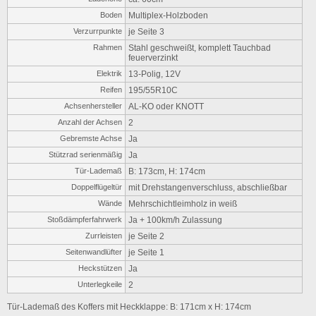
Boden
Multiplex-Holzboden
Verzurrpunkte
je Seite 3
Rahmen
Stahl geschweißt, komplett Tauchbad
feuerverzinkt
Elektrik
13-Polig, 12V
Reifen
195/55R10C
Achsenhersteller
AL-KO oder KNOTT
Anzahl der Achsen
2
Gebremste Achse
Ja
Stützrad serienmäßig
Ja
Tür-Lademaß
B: 173cm, H: 174cm
Doppelflügeltür
mit Drehstangenverschluss, abschließbar
Wände
Mehrschichtleimholz in weiß
Stoßdämpferfahrwerk
Ja + 100km/h Zulassung
Zurrleisten
je Seite 2
Seitenwandlüfter
je Seite 1
Heckstützen
Ja
Unterlegkeile
2
Tür-Lademaß des Koffers mit Heckklappe: B: 171cm x H: 174cm