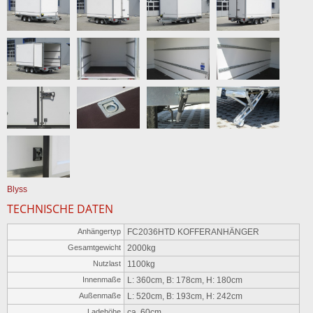
Blyss
TECHNISCHE DATEN
Anhängertyp
FC2036HTD KOFFERANHÄNGER
Gesamtgewicht
2000kg
Nutzlast
1100kg
Innenmaße
L: 360cm, B: 178cm, H: 180cm
Außenmaße
L: 520cm, B: 193cm, H: 242cm
Ladehöhe
ca. 60cm