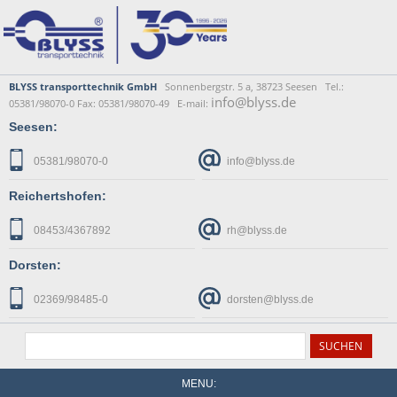
BLYSS transporttechnik GmbH
Sonnenbergstr. 5 a, 38723 Seesen Tel.:
info@blyss.de
05381/98070-0 Fax: 05381/98070-49 E-mail:
Seesen:
05381/98070-0
info@blyss.de
Reichertshofen:
08453/4367892
rh@blyss.de
Dorsten:
02369/98485-0
dorsten@blyss.de
MENU: