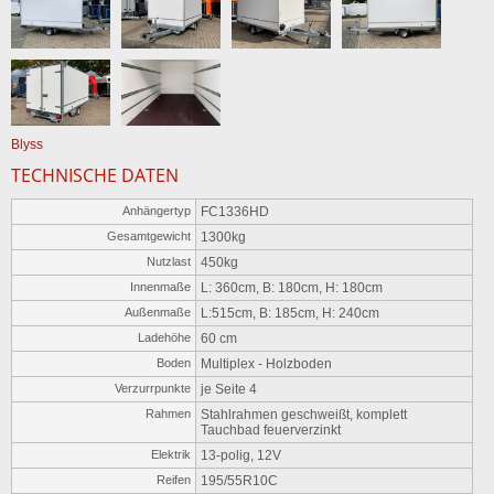
Blyss
TECHNISCHE DATEN
Anhängertyp
FC1336HD
Gesamtgewicht
1300kg
Nutzlast
450kg
Innenmaße
L: 360cm, B: 180cm, H: 180cm
Außenmaße
L:515cm, B: 185cm, H: 240cm
Ladehöhe
60 cm
Boden
Multiplex - Holzboden
Verzurrpunkte
je Seite 4
Rahmen
Stahlrahmen geschweißt, komplett
Tauchbad feuerverzinkt
Elektrik
13-polig, 12V
Reifen
195/55R10C