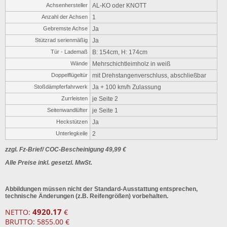
Achsenhersteller
AL-KO oder KNOTT
Anzahl der Achsen
1
Gebremste Achse
Ja
Stützrad serienmäßig
Ja
Tür - Lademaß
B: 154cm, H: 174cm
Wände
Mehrschichtleimholz in weiß
Doppelflügeltür
mit Drehstangenverschluss, abschließbar
Stoßdämpferfahrwerk
Ja + 100 km/h Zulassung
Zurrleisten
je Seite 2
Seitenwandlüfter
je Seite 1
Heckstützen
Ja
Unterlegkeile
2
zzgl. Fz-Brief/ COC-Bescheinigung 49,99 €
Alle Preise inkl. gesetzl. MwSt.
Abbildungen müssen nicht der Standard-Ausstattung entsprechen,
technische Änderungen (z.B. Reifengrößen) vorbehalten.
4920.17
NETTO:
€
BRUTTO: 5855.00 €