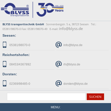
BLYSS transporttechnik GmbH
Sonnenbergstr. 5 a, 38723 Seesen Tel.:
info@blyss.de
05381/98070-0 Fax: 05381/98070-49 E-mail:
Seesen:
05381/98070-0
info@blyss.de
Reichertshofen:
08453/4367892
rh@blyss.de
Dorsten:
02369/98485-0
dorsten@blyss.de
MENU: