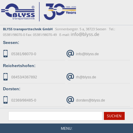
BLYSS transporttechnik GmbH
Sonnenbergstr. 5 a, 38723 Seesen Tel.:
info@blyss.de
05381/98070-0 Fax: 05381/98070-49 E-mail:
Seesen:
05381/98070-0
info@blyss.de
Reichertshofen:
08453/4367892
rh@blyss.de
Dorsten:
02369/98485-0
dorsten@blyss.de
MENU: