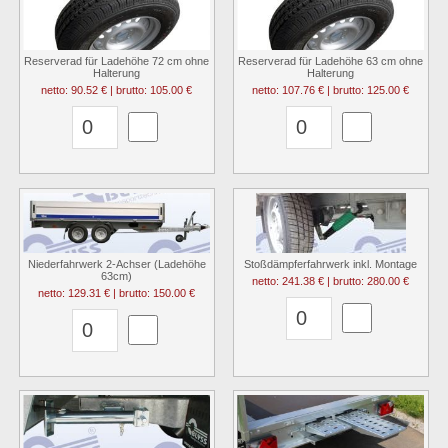
Reserverad für Ladehöhe 72 cm ohne
Reserverad für Ladehöhe 63 cm ohne
Halterung
Halterung
netto: 90.52 € | brutto: 105.00 €
netto: 107.76 € | brutto: 125.00 €
Niederfahrwerk 2-Achser (Ladehöhe
Stoßdämpferfahrwerk inkl. Montage
63cm)
netto: 241.38 € | brutto: 280.00 €
netto: 129.31 € | brutto: 150.00 €