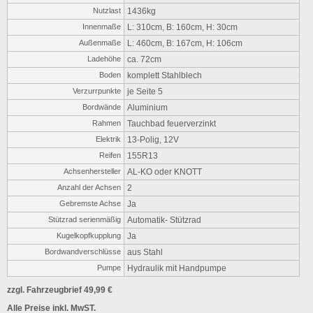
Nutzlast
1436kg
Innenmaße
L: 310cm, B: 160cm, H: 30cm
Außenmaße
L: 460cm, B: 167cm, H: 106cm
Ladehöhe
ca. 72cm
Boden
komplett Stahlblech
Verzurrpunkte
je Seite 5
Bordwände
Aluminium
Rahmen
Tauchbad feuerverzinkt
Elektrik
13-Polig, 12V
Reifen
155R13
Achsenhersteller
AL-KO oder KNOTT
Anzahl der Achsen
2
Gebremste Achse
Ja
Stützrad serienmäßig
Automatik- Stützrad
Kugelkopfkupplung
Ja
Bordwandverschlüsse
aus Stahl
Pumpe
Hydraulik mit Handpumpe
zzgl. Fahrzeugbrief 49,99 €
Alle Preise inkl. MwST.