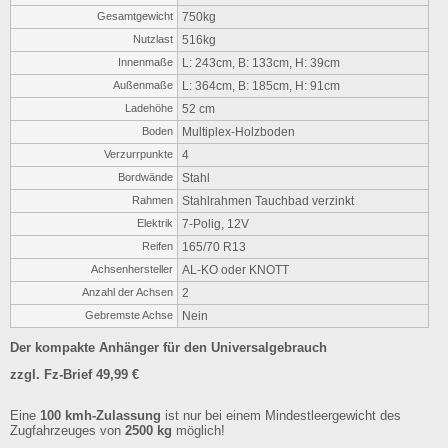
Gesamtgewicht
750kg
Nutzlast
516kg
Innenmaße
L: 243cm, B: 133cm, H: 39cm
Außenmaße
L: 364cm, B: 185cm, H: 91cm
Ladehöhe
52 cm
Boden
Multiplex-Holzboden
Verzurrpunkte
4
Bordwände
Stahl
Rahmen
Stahlrahmen Tauchbad verzinkt
Elektrik
7-Polig, 12V
Reifen
165/70 R13
Achsenhersteller
AL-KO oder KNOTT
Anzahl der Achsen
2
Gebremste Achse
Nein
Der kompakte Anhänger für den Universalgebrauch
zzgl.
Fz-Brief 49,99 €
Eine
100 kmh-Zulassung
ist nur bei einem Mindestleergewicht des
Zugfahrzeuges von
2500 kg
möglich!