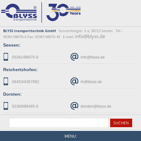
BLYSS transporttechnik GmbH
Sonnenbergstr. 5 a, 38723 Seesen Tel.:
info@blyss.de
05381/98070-0 Fax: 05381/98070-49 E-mail:
Seesen:
05381/98070-0
info@blyss.de
Reichertshofen:
08453/4367892
rh@blyss.de
Dorsten:
02369/98485-0
dorsten@blyss.de
MENU: