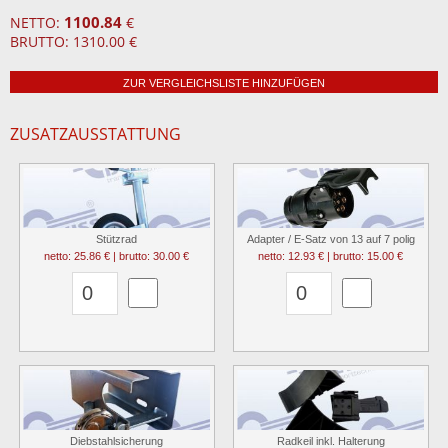
1100.84
NETTO:
€
BRUTTO: 1310.00 €
ZUR VERGLEICHSLISTE HINZUFÜGEN
ZUSATZAUSSTATTUNG
Stützrad
Adapter / E-Satz von 13 auf 7 polig
netto: 25.86 € | brutto: 30.00 €
netto: 12.93 € | brutto: 15.00 €
Diebstahlsicherung
Radkeil inkl. Halterung