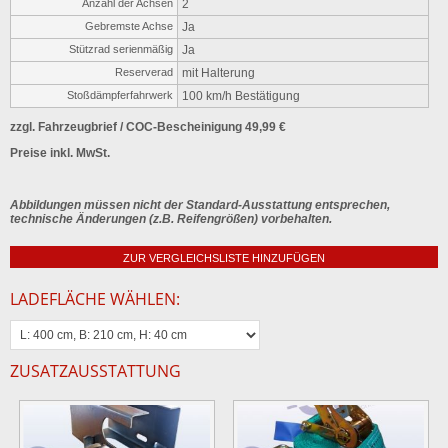
Anzahl der Achsen
2
Gebremste Achse
Ja
Stützrad serienmäßig
Ja
Reserverad
mit Halterung
Stoßdämpferfahrwerk
100 km/h Bestätigung
zzgl. Fahrzeugbrief / COC-Bescheinigung 49,99 €
Preise inkl. MwSt.
Abbildungen müssen nicht der Standard-Ausstattung entsprechen,
technische Änderungen (z.B. Reifengrößen) vorbehalten.
ZUR VERGLEICHSLISTE HINZUFÜGEN
LADEFLÄCHE WÄHLEN:
ZUSATZAUSSTATTUNG