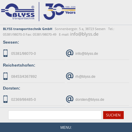
BLYSS transporttechnik GmbH
Sonnenbergstr. 5 a, 38723 Seesen Tel.:
info@blyss.de
05381/98070-0 Fax: 05381/98070-49 E-mail:
Seesen:
05381/98070-0
info@blyss.de
Reichertshofen:
08453/4367892
rh@blyss.de
Dorsten:
02369/98485-0
dorsten@blyss.de
MENU: