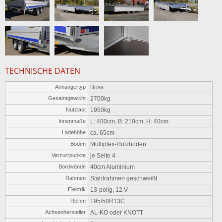
TECHNISCHE DATEN
Anhängertyp
Boss
Gesamtgewicht
2700kg
Nutzlast
1950kg
Innenmaße
L: 400cm, B: 210cm, H: 40cm
Ladehöhe
ca. 65cm
Boden
Multiplex-Holzboden
Verzurrpunkte
je Seite 4
Bordwände
40cm Aluminium
Rahmen
Stahlrahmen geschweißt
Elektrik
13-polig, 12 V
Reifen
195/50R13C
Achsenhersteller
AL-KO oder KNOTT