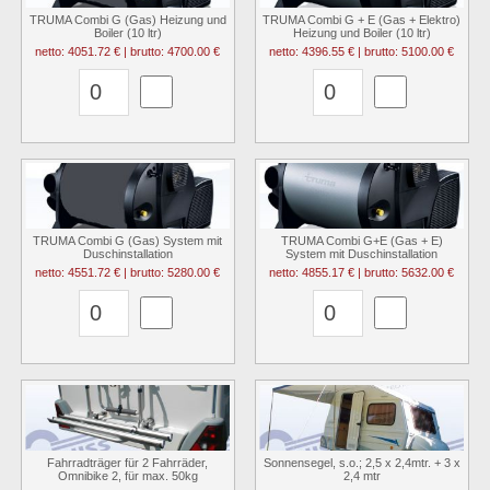
TRUMA Combi G (Gas) Heizung und
TRUMA Combi G + E (Gas + Elektro)
Boiler (10 ltr)
Heizung und Boiler (10 ltr)
netto: 4051.72 € | brutto: 4700.00 €
netto: 4396.55 € | brutto: 5100.00 €
TRUMA Combi G (Gas) System mit
TRUMA Combi G+E (Gas + E)
Duschinstallation
System mit Duschinstallation
netto: 4551.72 € | brutto: 5280.00 €
netto: 4855.17 € | brutto: 5632.00 €
Fahrradträger für 2 Fahrräder,
Sonnensegel, s.o.; 2,5 x 2,4mtr. + 3 x
Omnibike 2, für max. 50kg
2,4 mtr