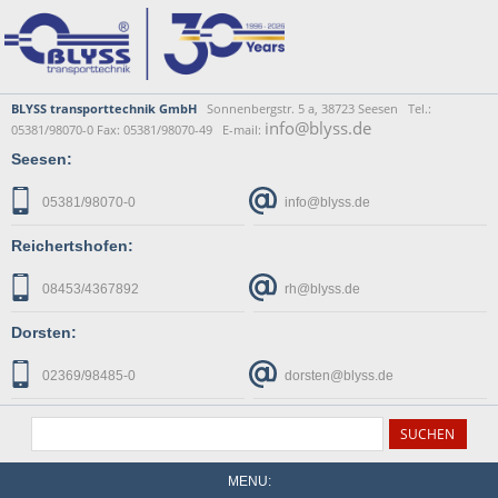
BLYSS transporttechnik GmbH
Sonnenbergstr. 5 a, 38723 Seesen Tel.:
info@blyss.de
05381/98070-0 Fax: 05381/98070-49 E-mail:
Seesen:
05381/98070-0
info@blyss.de
Reichertshofen:
08453/4367892
rh@blyss.de
Dorsten:
02369/98485-0
dorsten@blyss.de
MENU: