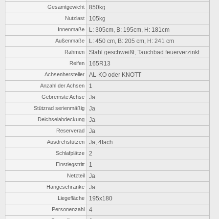
Gesamtgewicht
850kg
Nutzlast
105kg
Innenmaße
L: 305cm, B: 195cm, H: 181cm
Außenmaße
L: 450 cm, B: 205 cm, H: 241 cm
Rahmen
Stahl geschweißt, Tauchbad feuerverzinkt
Reifen
165R13
Achsenhersteller
AL-KO oder KNOTT
Anzahl der Achsen
1
Gebremste Achse
Ja
Stützrad serienmäßig
Ja
Deichselabdeckung
Ja
Reserverad
Ja
Ausdrehstützen
Ja, 4fach
Schlafplätze
2
Einstiegstritt
1
Netzteil
Ja
Hängeschränke
Ja
Liegefläche
195x180
Personenzahl
4