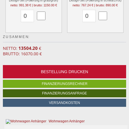
Design-Set (Folierung in grau/grün)
Design-Set (Folierung in schwarz/rot)
netto: 991.38 € | brutto: 1150.00 €
netto: 767.24 € | brutto: 890.00 €
Z U S A M M E N:
13504.20
NETTO:
€
BRUTTO: 16070.00 €
BESTELLUNG DRUCKEN
FINANZIERUNGSRECHNER
FINANZIERUNGSANFRAGE
VERSANDKOSTEN
Wohnwagen Anhänger