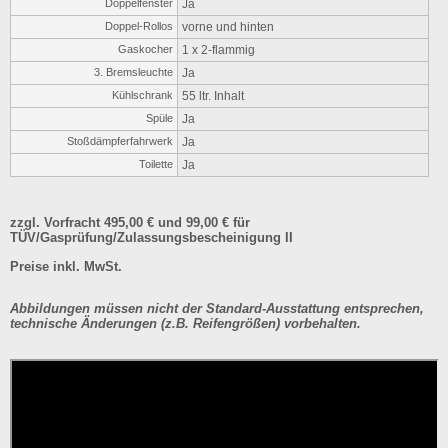
Doppelfenster
Ja
Doppel-Rollos
vorne und hinten
Gaskocher
1 x 2-flammig
3. Bremsleuchte
Ja
Kühlschrank
55 ltr. Inhalt
Spüle
Ja
Stoßdämpferfahrwerk
Ja
Toilette
Ja
zzgl. Vorfracht 495,00 € und 99,00 € für
TÜV/Gasprüfung/Zulassungsbescheinigung II
Preise inkl. MwSt.
Abbildungen müssen nicht der Standard-Ausstattung entsprechen,
technische Änderungen (z.B. Reifengrößen) vorbehalten.