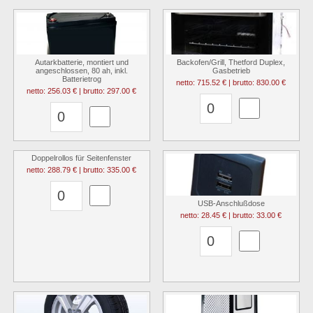
Autarkbatterie, montiert und
Backofen/Grill, Thetford Duplex,
angeschlossen, 80 ah, inkl.
Gasbetrieb
Batterietrog
netto: 715.52 € | brutto: 830.00 €
netto: 256.03 € | brutto: 297.00 €
Doppelrollos für Seitenfenster
netto: 288.79 € | brutto: 335.00 €
USB-Anschlußdose
netto: 28.45 € | brutto: 33.00 €