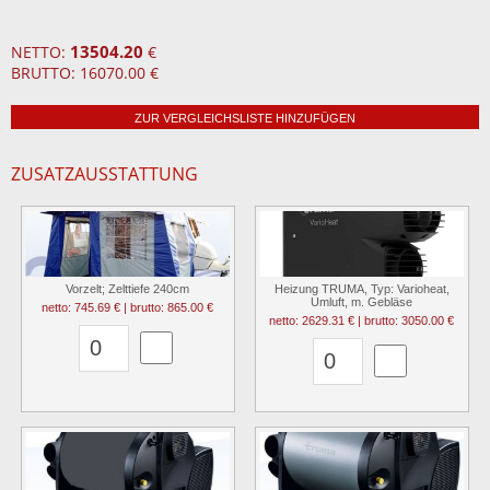
13504.20
NETTO:
€
BRUTTO: 16070.00 €
ZUR VERGLEICHSLISTE HINZUFÜGEN
ZUSATZAUSSTATTUNG
Vorzelt; Zelttiefe 240cm
Heizung TRUMA, Typ: Varioheat,
Umluft, m. Gebläse
netto: 745.69 € | brutto: 865.00 €
netto: 2629.31 € | brutto: 3050.00 €