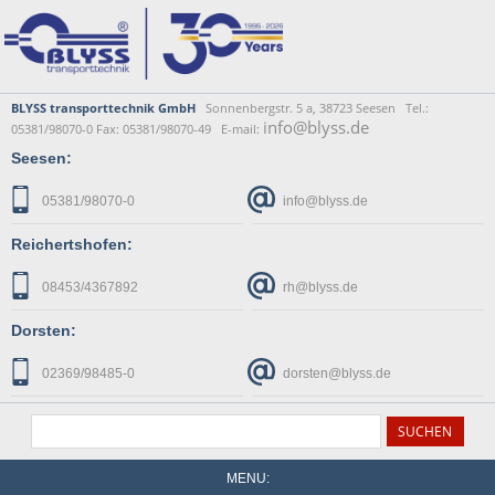
BLYSS transporttechnik GmbH
Sonnenbergstr. 5 a, 38723 Seesen Tel.:
info@blyss.de
05381/98070-0 Fax: 05381/98070-49 E-mail:
Seesen:
05381/98070-0
info@blyss.de
Reichertshofen:
08453/4367892
rh@blyss.de
Dorsten:
02369/98485-0
dorsten@blyss.de
MENU: