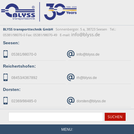
BLYSS transporttechnik GmbH
Sonnenbergstr. 5 a, 38723 Seesen Tel.:
info@blyss.de
05381/98070-0 Fax: 05381/98070-49 E-mail:
Seesen:
05381/98070-0
info@blyss.de
Reichertshofen:
08453/4367892
rh@blyss.de
Dorsten:
02369/98485-0
dorsten@blyss.de
MENU: