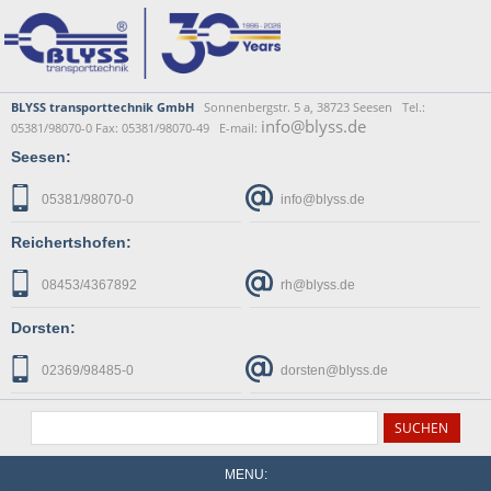
BLYSS transporttechnik GmbH
Sonnenbergstr. 5 a, 38723 Seesen Tel.:
info@blyss.de
05381/98070-0 Fax: 05381/98070-49 E-mail:
Seesen:
05381/98070-0
info@blyss.de
Reichertshofen:
08453/4367892
rh@blyss.de
Dorsten:
02369/98485-0
dorsten@blyss.de
MENU: