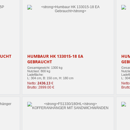
AUCHT
HUMBAUR HK 133015-18 EA
HUM
GEBRAUCHT
GEB
Gesamtgewicht: 1300 kg
Gesam
Nutzlast: 800 kg
Nutzla
Ladefläche:
Ladef
L: 304 cm, B: 150 cm, H: 180 cm
L: 30
Netto:
2436.13
€
Netto
Brutto: 2899.00 €
Brutt