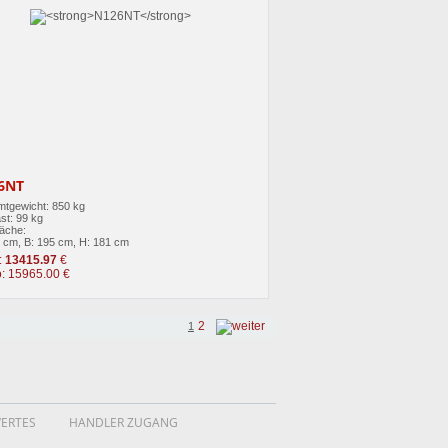
6NT
tgewicht: 850 kg
st: 99 kg
läche:
5 cm, B: 195 cm, H: 181 cm
:
13415.97
€
o: 15965.00 €
2
1
ERTES
HANDLER ZUGANG