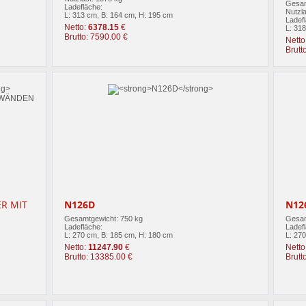
Gesam
Ladefläche:
Nutzla
L: 313 cm, B: 164 cm, H: 195 cm
Ladef
Netto:
6378.15
€
L: 31
Brutto: 7590.00 €
Netto
Brutt
R MIT
N126D
N12
Gesamtgewicht: 750 kg
Gesam
Ladefläche:
Ladef
L: 270 cm, B: 185 cm, H: 180 cm
L: 27
Netto:
11247.90
€
Netto
Brutto: 13385.00 €
Brutt