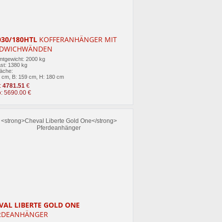
030/180HTL
KOFFERANHÄNGER MIT
DWICHWÄNDEN
tgewicht: 2000 kg
st: 1380 kg
läche:
5 cm, B: 159 cm, H: 180 cm
:
4781.51
€
o: 5690.00 €
VAL LIBERTE GOLD ONE
RDEANHÄNGER