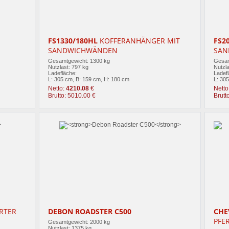
FS1330/180HL
KOFFERANHÄNGER MIT
FS2
SANDWICHWÄNDEN
SAN
Gesamtgewicht: 1300 kg
Gesam
Nutzlast: 797 kg
Nutzla
Ladefläche:
Ladef
L: 305 cm, B: 159 cm, H: 180 cm
L: 30
Netto:
4210.08
€
Netto
Brutto: 5010.00 €
Brutt
RTER
DEBON ROADSTER C500
CHE
PFE
Gesamtgewicht: 2000 kg
Nutzlast: 1375 kg