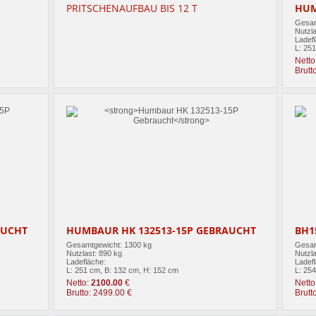
PRITSCHENAUFBAU BIS 12 T
HUM
Gesam
Nutzla
Ladef
L: 25
Netto
Brutt
AUCHT
HUMBAUR HK 132513-15P GEBRAUCHT
BH1
Gesamtgewicht: 1300 kg
Gesam
Nutzlast: 890 kg
Nutzla
Ladefläche:
Ladef
L: 251 cm, B: 132 cm, H: 152 cm
L: 25
Netto:
2100.00
€
Netto
Brutto: 2499.00 €
Brutt