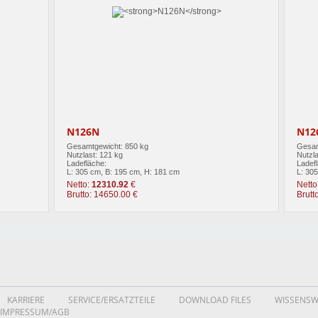
N126N
N12
Gesamtgewicht: 850 kg
Gesam
Nutzlast: 121 kg
Nutzla
Ladefläche:
Ladef
L: 305 cm, B: 195 cm, H: 181 cm
L: 30
Netto:
12310.92
€
Netto
Brutto: 14650.00 €
Brutt
KARRIERE
SERVICE/ERSATZTEILE
DOWNLOAD FILES
WISSENSW
IMPRESSUM/AGB