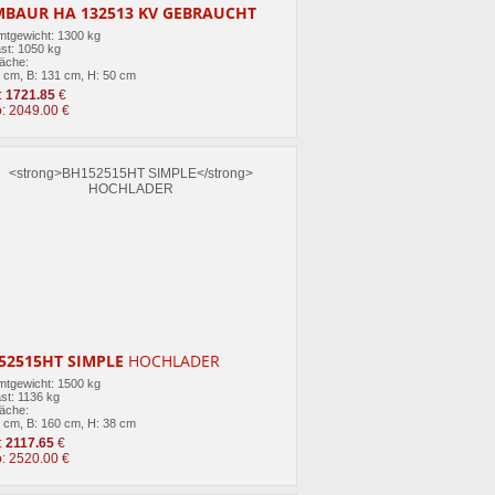
BAUR HA 132513 KV GEBRAUCHT
tgewicht: 1300 kg
st: 1050 kg
läche:
1 cm, B: 131 cm, H: 50 cm
:
1721.85
€
o: 2049.00 €
52515HT SIMPLE
HOCHLADER
tgewicht: 1500 kg
st: 1136 kg
läche:
4 cm, B: 160 cm, H: 38 cm
:
2117.65
€
o: 2520.00 €