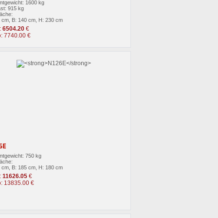
tgewicht: 1600 kg
st: 915 kg
läche:
8 cm, B: 140 cm, H: 230 cm
:
6504.20
€
o: 7740.00 €
6E
tgewicht: 750 kg
läche:
0 cm, B: 185 cm, H: 180 cm
:
11626.05
€
o: 13835.00 €