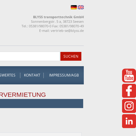
BLYSS transporttechnik GmbH
Sonnenbergstr. 5 a, 38723 Seesen
Tel.: 05381/98070-0 Fax: 05381/98070-49
E-mail:
vertrieb-se@blyss.de
SWERTES
KONTAKT
IMPRESSUM/AGB
RVERMIETUNG