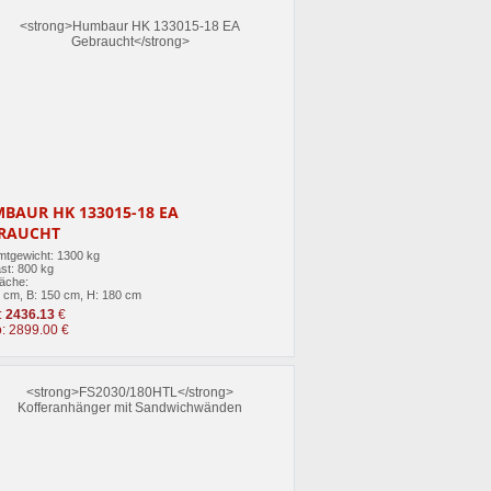
BAUR HK 133015-18 EA
RAUCHT
tgewicht: 1300 kg
st: 800 kg
läche:
4 cm, B: 150 cm, H: 180 cm
:
2436.13
€
o: 2899.00 €