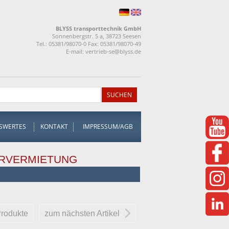
BLYSS transporttechnik GmbH
Sonnenbergstr. 5 a, 38723 Seesen
Tel.: 05381/98070-0 Fax: 05381/98070-49
E-mail:
vertrieb-se@blyss.de
SWERTES
KONTAKT
IMPRESSUM/AGB
RVERMIETUNG
Produkte
zum nächsten Artikel