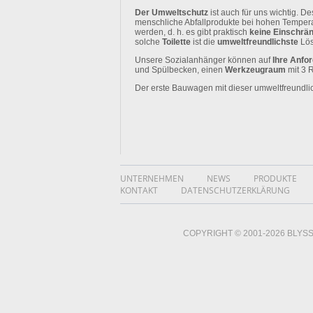
Der Umweltschutz
ist auch für uns wichtig. 
menschliche Abfallprodukte bei hohen Temper
werden, d. h. es gibt praktisch
keine Einschrä
solche
Toilette
ist die
umweltfreundlichste
Lös
Unsere Sozialanhänger können auf
Ihre Anfo
und Spülbecken, einen
Werkzeugraum
mit 3 
Der erste Bauwagen mit dieser umweltfreundli
UNTERNEHMEN
NEWS
PRODUKTE
KONTAKT
DATENSCHUTZERKLÄRUNG
COPYRIGHT © 2001-2026 BLY