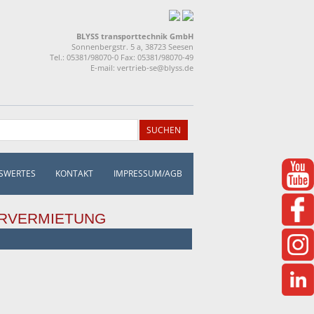
BLYSS transporttechnik GmbH
Sonnenbergstr. 5 a, 38723 Seesen
Tel.: 05381/98070-0 Fax: 05381/98070-49
E-mail:
vertrieb-se@blyss.de
SWERTES
KONTAKT
IMPRESSUM/AGB
RVERMIETUNG