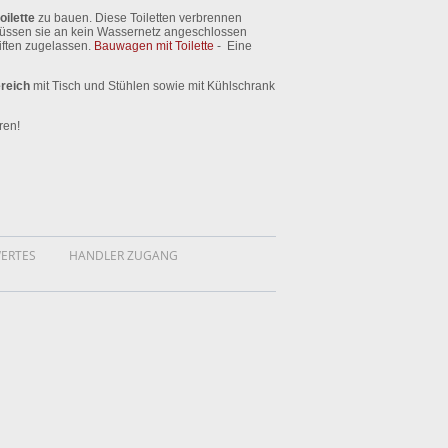
ilette
zu bauen. Diese Toiletten verbrennen
müssen sie an kein Wassernetz angeschlossen
ften zugelassen.
Bauwagen mit Toilette
- Eine
reich
mit Tisch und Stühlen sowie mit Kühlschrank
ren!
ERTES
HANDLER ZUGANG