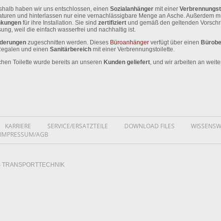
Deshalb haben wir uns entschlossen, einen
Sozialanhänger
mit einer
Verbrennungsto
aturen und hinterlassen nur eine vernachlässigbare Menge an Asche. Außerdem 
nkungen
für ihre Installation. Sie sind
zertifiziert
und gemäß den geltenden Vorschri
ung, weil die einfach wasserfrei und nachhaltig ist.
rderungen
zugeschnitten werden. Dieses
Büroanhänger
verfügt über einen
Bürobe
Regalen und einen
Sanitärbereich
mit einer Verbrennungstoilette.
chen Toilette wurde bereits an unseren
Kunden geliefert
, und wir arbeiten an weite
KARRIERE
SERVICE/ERSATZTEILE
DOWNLOAD FILES
WISSENSW
IMPRESSUM/AGB
SS TRANSPORTTECHNIK