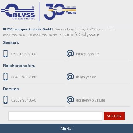
BLYSS transporttechnik GmbH
Sonnenbergstr. 5 a, 38723 Seesen Tel.:
info@blyss.de
05381/98070-0 Fax: 05381/98070-49 E-mail:
Seesen:
05381/98070-0
info@blyss.de
Reichertshofen:
08453/4367892
rh@blyss.de
Dorsten:
02369/98485-0
dorsten@blyss.de
MENU: