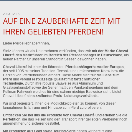
2023-12-15
AUF EINE ZAUBERHAFTE ZEIT MIT
IHREN GELIEBTEN PFERDEN!
Liebe Pferdeliebhaber/innen,
Stolz können wir als Unternehmen verkünden, dass wir
mit der Marke Cheval
Liberté den Marktführer im Bereich der Pferdeanhänger in Deutschland
, als
neuen Partner für unseren Standort in Seesen gewonnen haben.
Cheval Liberté
ist einer der führenden
Pferdeanhängerhersteller Europas
,
der seit 1995 mit seiner Tradition, Technik und umfassendem Know-how die
Herzen von Pferdefreunden erobert. Diese Marke steht f
ür die Liebe zum
Pferd
und vereint
erstklassige Qualität mit fortschrittlicher
Technologie.
Durch ihre robuste Bauweise aus Aluminium und
Glasfaserkunstoff sowie der Serienmäßigen Panikentriegelung und dem
Pullman Fahrwerk welches für eine extrem niedrige Bauweise steht, bietet
Cheval Liberté
ein exzellentes Preis- Leistungsverhältnis.
Wir sind begeistert, Ihnen die Möglichkeit bieten zu können, von dieser
langjährigen Erfahrung und Hingabe zum Pferd zu profitieren.
Entdecken Sie bei uns die Produkte von Cheval Liberté und erleben Sie die
Perfektion
, die das Reisen und den Transport Ihrer geliebten Vierbeiner noch
angenehmer und sicherer gestaltet.
Mit Produkten aus Gold sowie Touring-Serie
haben wir bereits eine