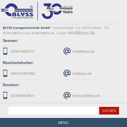
BLYSS transporttechnik GmbH
Sonnenbergstr. 5 a, 38723 Seesen Tel.:
info@blyss.de
05381/98070-0 Fax: 05381/98070-49 E-mail:
Seesen:
05381/98070-0
info@blyss.de
Reichertshofen:
08453/4367892
rh@blyss.de
Dorsten:
02369/98485-0
dorsten@blyss.de
MENU: