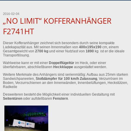
2016-02-04
„NO LIMIT“ KOFFERANHÄNGER
F2741HT
Dieser Kofferanhänger zeichnet sich besonders durch seine kompakte
Ladekapazität aus. Mit seinen Innenmaßen von
400x195x190
cm, einem
Gesamtgewicht von
2700 kg
und einer Nutzlast von
1890
kg ist er die ideale
Transportlösung.
Wahlweise kann er mit einer
Doppelflügeltür
im Heck, oder einer
überfahrbaren, abschließbaren
Heckklappe
ausgestattet werden.
Weitere Merkmale des Anhängers sind serienmäßig: Aufbau aus 25mm starken
Sandwichpaneelen,
Stoßdämpfer für 100 km/h Zulassung
, Verzurrösen im
Boden, Verzurrschienen an den Innenwänden, Innenbelüftungen, Heckstützen,
Radkeile
Desweiteren besteht die Möglichkeit einer individuellen Gestaltung mit
Seitentüren
oder aufstellbaren
Fenstern
.