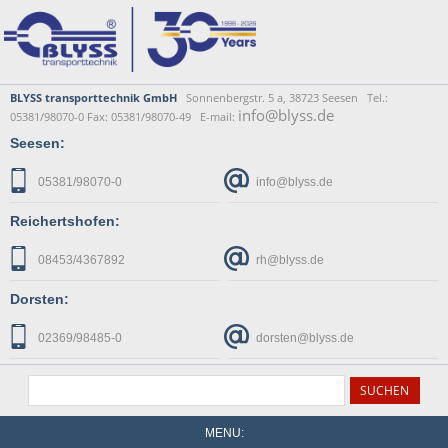
BLYSS transporttechnik GmbH
Sonnenbergstr. 5 a, 38723 Seesen Tel.:
info@blyss.de
05381/98070-0 Fax: 05381/98070-49 E-mail:
Seesen:
05381/98070-0
info@blyss.de
Reichertshofen:
08453/4367892
rh@blyss.de
Dorsten:
02369/98485-0
dorsten@blyss.de
MENU: