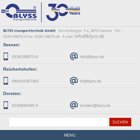
BLYSS transporttechnik GmbH
Sonnenbergstr. 5 a, 38723 Seesen Tel.:
info@blyss.de
05381/98070-0 Fax: 05381/98070-49 E-mail:
Seesen:
05381/98070-0
info@blyss.de
Reichertshofen:
08453/4367892
rh@blyss.de
Dorsten:
02369/98485-0
dorsten@blyss.de
MENU: