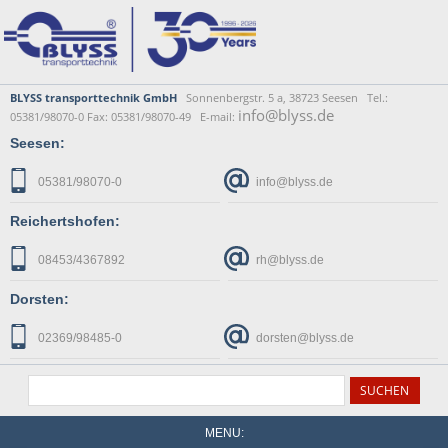
BLYSS transporttechnik GmbH
Sonnenbergstr. 5 a, 38723 Seesen Tel.:
info@blyss.de
05381/98070-0 Fax: 05381/98070-49 E-mail:
Seesen:
05381/98070-0
info@blyss.de
Reichertshofen:
08453/4367892
rh@blyss.de
Dorsten:
02369/98485-0
dorsten@blyss.de
MENU: