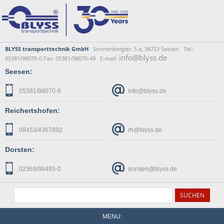
BLYSS transporttechnik GmbH
Sonnenbergstr. 5 a, 38723 Seesen Tel.:
info@blyss.de
05381/98070-0 Fax: 05381/98070-49 E-mail:
Seesen:
05381/98070-0
info@blyss.de
Reichertshofen:
08453/4367892
rh@blyss.de
Dorsten:
02369/98485-0
dorsten@blyss.de
MENU: